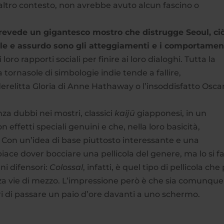
 altro contesto, non avrebbe avuto alcun fascino o
prevede un gigantesco mostro che distrugge Seoul, ci
le e assurdo sono gli atteggiamenti e i comportamen
i loro rapporti sociali per finire ai loro dialoghi. Tutta la
tornasole di simbologie indie tende a fallire,
relitta Gloria di Anne Hathaway o l’insoddisfatto Oscar
 senza dubbi nei mostri, classici
kaijū
giapponesi, in un
 effetti speciali genuini e che, nella loro basicità,
. Con un’idea di base piuttosto interessante e una
piace dover bocciare una pellicola del genere, ma lo si f
ni difensori:
Colossal
, infatti, è quel tipo di pellicola che
a vie di mezzo. L’impressione però è che sia comunque
ori di passare un paio d’ore davanti a uno schermo.