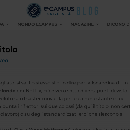
VA
MONDO ECAMPUS
MAGAZINE
DICONO D
itolo
ema
liato, si sa. Lo stesso si può dire per la locandina di un
alondo
per Netflix, ciò è vero sotto diversi punti di vista. 
luto sui disaster movie, la pellicola nonostante i due
unta i riflettori sui due colossi (da qui il titolo, non cer
olavoro) o su degli standardizzati eroi che riescono a
tto di Gloria (
Anne Hathaway
), giovane alcolizzata senz