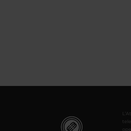
L’A
tel
ope