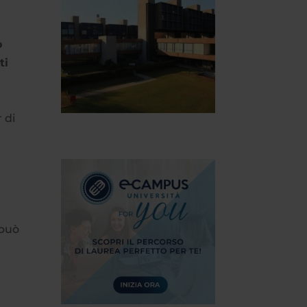
ò
ti
 di
a
 può