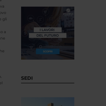
ova
uovo
 gli
no a
nne
che
l
o.
SEDI
el
a