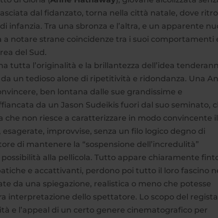
lasciata dal fidanzato, torna nella città natale, dove ritr
 di infanzia. Tra una sbronza e l’altra, e un apparente n
à a notare strane coincidenze tra i suoi comportamenti e
rea del Sud.
ma tutta l’originalità e la brillantezza dell’idea tenderan
te da un tedioso alone di ripetitività e ridondanza. Una A
vincere, ben lontana dalle sue grandissime e
fiancata da un Jason Sudeikis fuori dal suo seminato, 
a che non riesce a caratterizzare in modo convincente i
esagerate, improvvise, senza un filo logico degno di
ore di mantenere la “sospensione dell’incredulità”
ssibilità alla pellicola. Tutto appare chiaramente fint
iche e accattivanti, perdono poi tutto il loro fascino n
e da una spiegazione, realistica o meno che potesse
era interpretazione dello spettatore. Lo scopo del regist
lità e l’appeal di un certo genere cinematografico per