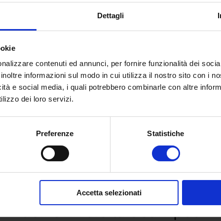
Dettagli
ookie
nalizzare contenuti ed annunci, per fornire funzionalità dei socia
inoltre informazioni sul modo in cui utilizza il nostro sito con i 
icità e social media, i quali potrebbero combinarle con altre inform
lizzo dei loro servizi.
Preferenze
Statistiche
 e richiedi informazioni sull’o
Accetta selezionati
dell’Università eCampus