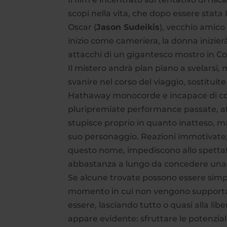
scopi nella vita, che dopo essere stata 
Oscar (
Jason Sudeikis
), vecchio amico
inizio come cameriera, la donna inizier
attacchi di un gigantesco mostro in Co
Il mistero andrà pian piano a svelarsi, 
svanire nel corso del viaggio, sostitui
Hathaway monocorde e incapace di con
pluripremiate performance passate, af
stupisce proprio in quanto inatteso, m
suo personaggio. Reazioni immotivate, 
questo nome, impediscono allo spettat
abbastanza a lungo da concedere una po
Se alcune trovate possono essere simpat
momento in cui non vengono supportat
essere, lasciando tutto o quasi alla lib
appare evidente: sfruttare le potenzia