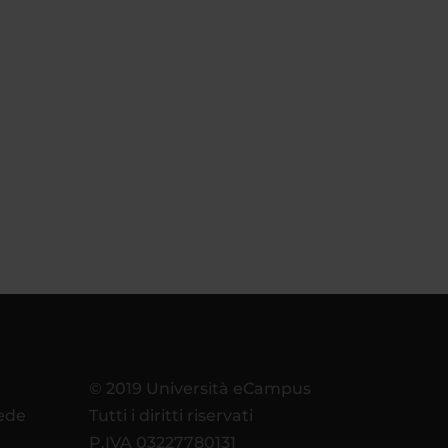
© 2019 Università eCampus
sede
Tutti i diritti riservati
P.IVA 03227780131