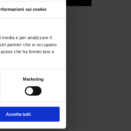
Informazioni sui cookie
l media e per analizzare il
nostri partner che si occupano
azioni che ha fornito loro o
Marketing
fferta formativa
Accetta tutti