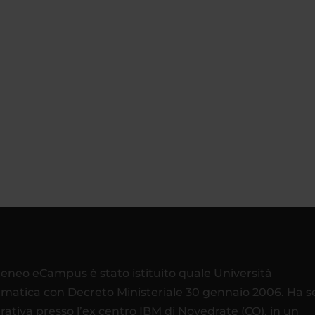
teneo eCampus è stato istituito quale Università
ematica con Decreto Ministeriale 30 gennaio 2006. Ha 
rativa presso l’ex centro IBM di Novedrate (CO), in un