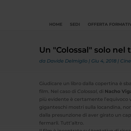
HOME
SEDI
OFFERTA FORMATI
Un "Colossal" solo nel t
da
Davide Delmiglio
|
Giu 4, 2018
|
Cin
Giudicare un libro dalla copertina è sbag
film. Nel caso di
Colossal
, di
Nacho Vig
più evidente è certamente l’equivoco vo
giganteschi mostri sulla locandina, non p
dalla presunzione di aver girato un cap
fermarli. Tutt’altro.
Il film è incentrato sul tentativo di risca