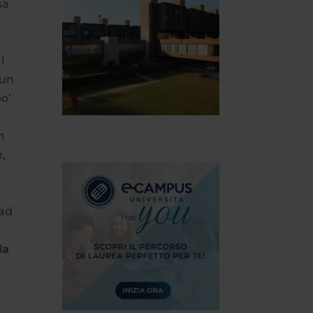
sa
i
 un
po’
n
e,
 ad
la