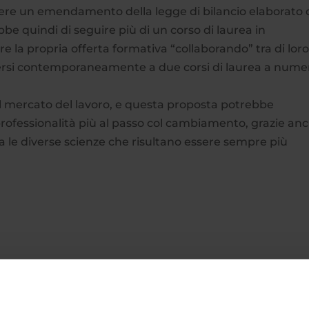
ere un emendamento della legge di bilancio elaborato 
bbe quindi di seguire più di un corso di laurea in
 la propria offerta formativa “collaborando” tra di loro
riversi contemporaneamente a due corsi di laurea a nume
al mercato del lavoro, e questa proposta potrebbe
rofessionalità più al passo col cambiamento, grazie an
 le diverse scienze che risultano essere sempre più