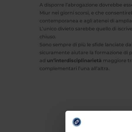
A disporre l’abrogazione dovrebbe ess
Miur nei giorni scorsi, e che consentire
contemporanea e agli atenei di ampliare
L’unico divieto sarebbe quello di isc
chiuso.
Sono sempre di più le sfide lanciate d
sicuramente aiutare la formazione di p
ad
un’interdisciplinarietà
maggiore tra
complementari l’una all’altra.