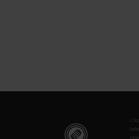
L’A
tel
ope