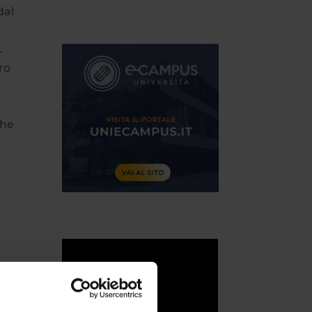
dal
.
ro
che