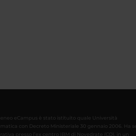
teneo eCampus è stato istituito quale Università
ematica con Decreto Ministeriale 30 gennaio 2006. Ha 
rativa presso l’ex centro IBM di Novedrate (CO), in un