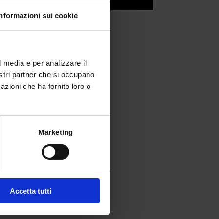
Informazioni sui cookie
l media e per analizzare il
nostri partner che si occupano
azioni che ha fornito loro o
Marketing
fferta formativa
Accetta tutti