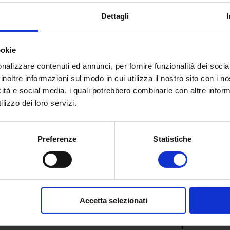
Dettagli
ookie
nalizzare contenuti ed annunci, per fornire funzionalità dei socia
inoltre informazioni sul modo in cui utilizza il nostro sito con i 
icità e social media, i quali potrebbero combinarle con altre inform
lizzo dei loro servizi.
Preferenze
Statistiche
 e richiedi informazioni sull’o
Accetta selezionati
dell’Università eCampus