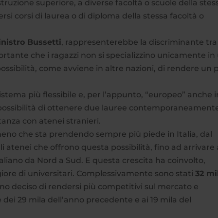
’istruzione superiore, a diverse facoltà o scuole della stes
versi corsi di laurea o di diploma della stessa facoltà o
nistro Bussetti
, rappresenterebbe la discriminante tra 
portante che i ragazzi non si specializzino unicamente in
sibilità, come avviene in altre nazioni, di rendere un 
sistema più flessibile e, per l’appunto, “europeo” anche i
a possibilità di ottenere due lauree contemporaneament
itanza con atenei stranieri.
no che sta prendendo sempre più piede in Italia, dal
li atenei che offrono questa possibilità, fino ad arrivare
 italiano da Nord a Sud. E questa crescita ha coinvolto,
re di universitari. Complessivamente sono stati
32 mi
no deciso di rendersi più competitivi sul mercato e
dei 29 mila dell’anno precedente e ai 19 mila del