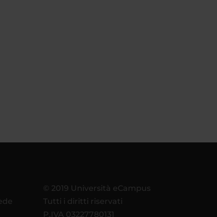
© 2019 Università eCampus
sede
Tutti i diritti riservati
P.IVA 03227780131