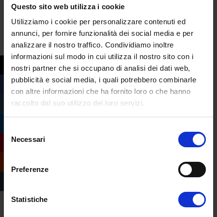
Questo sito web utilizza i cookie
Utilizziamo i cookie per personalizzare contenuti ed
annunci, per fornire funzionalità dei social media e per
analizzare il nostro traffico. Condividiamo inoltre
informazioni sul modo in cui utilizza il nostro sito con i
nostri partner che si occupano di analisi dei dati web,
pubblicità e social media, i quali potrebbero combinarle
con altre informazioni che ha fornito loro o che hanno
Compila il form e
raccolto dal suo utilizzo dei loro servizi.
richiedi informazioni
sull’offerta formativa
Selezione
Necessari
dell’Università
del
consenso
eCampus
Preferenze
Statistiche