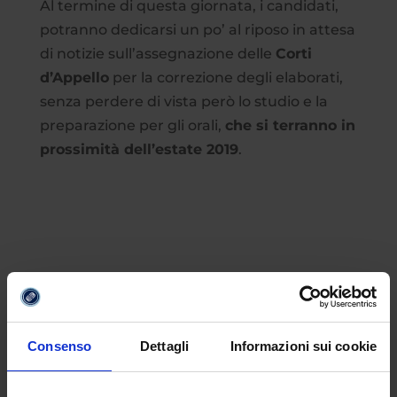
Al termine di questa giornata, i candidati,
potranno dedicarsi un po’ al riposo in attesa
di notizie sull’assegnazione delle
Corti
d’Appello
per la correzione degli elaborati,
senza perdere di vista però lo studio e la
preparazione per gli orali,
che si terranno in
prossimità dell’estate 2019
.
Consenso
Dettagli
Informazioni sui cookie