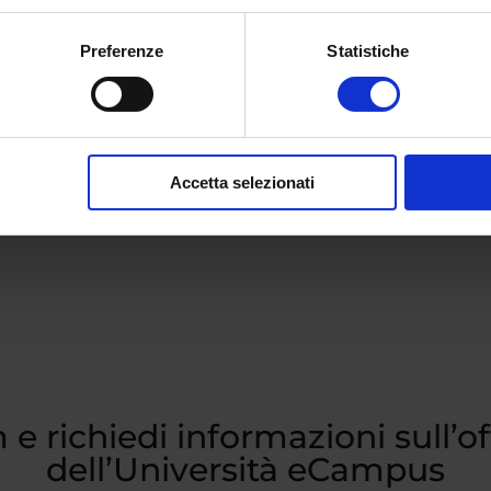
ltre, di proseguire gli studi, senza bisogno di
CFU
Preferenze
Statistiche
le in Filologia Moderna e di conseguire così i crediti
ncorsi e insegnare a scuola le seguenti materie: Italiano
eografia.
Accetta selezionati
 e richiedi informazioni sull’o
dell’Università eCampus