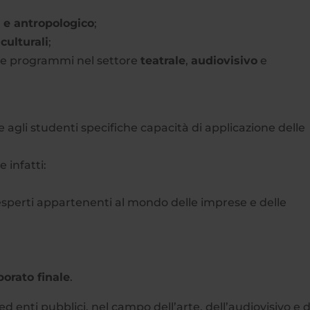
o e antropologico
;
culturali
;
are programmi nel settore
teatrale
,
audiovisivo
e
e agli studenti specifiche capacità di applicazione delle
 infatti:
esperti appartenenti al mondo delle imprese e delle
borato finale
.
d enti pubblici, nel campo dell’arte, dell’audiovisivo e d