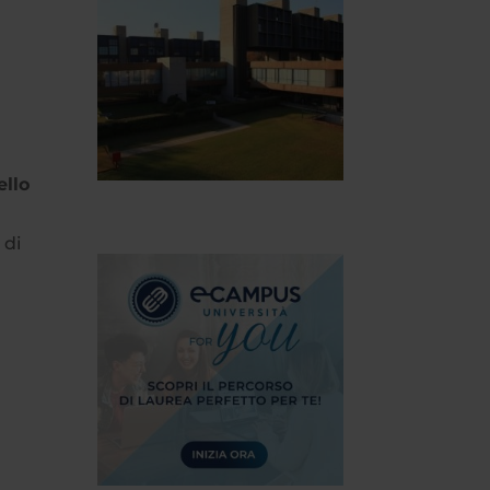
ello
 di