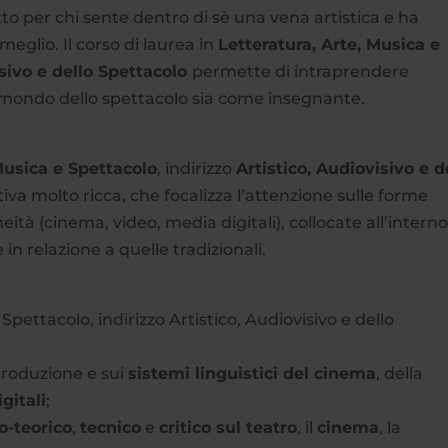
to per chi sente dentro di sè una vena artistica e ha
eglio. Il corso di laurea in
Letteratura, Arte, Musica e
isivo e dello Spettacolo
permette di intraprendere
l mondo dello spettacolo sia come insegnante.
Musica e Spettacolo
, indirizzo
Artistico, Audiovisivo e d
iva molto ricca, che focalizza l’attenzione sulle forme
tà (cinema, video, media digitali), collocate all’interno
 in relazione a quelle tradizionali.
 Spettacolo, indirizzo Artistico, Audiovisivo e dello
produzione e sui
sistemi linguistici del cinema
, della
gitali
;
o-teorico
,
tecnico
e
critico sul teatro
, il
cinema
, la