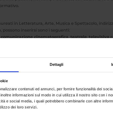
formativo.
 laureati in Letteratura, Arte, Musica e Spettacolo, indiriz
o, possono inserirsi sono i seguenti:
a
comunicazione cinematografica
,
teatrale
,
televisiva
e
ifestazioni e spettacoli con finalità culturali
pubblicità o dei linguaggi visivi.
Dettagli
ookie
e
televisione
;
nalizzare contenuti ed annunci, per fornire funzionalità dei socia
inoltre informazioni sul modo in cui utilizza il nostro sito con i 
rmazione professionale;
icità e social media, i quali potrebbero combinarle con altre inform
visivo;
lizzo dei loro servizi.
fico e teatrale.