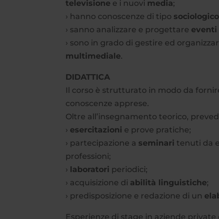
televisione
e i nuovi
media
;
› hanno conoscenze di tipo
sociologic
› sanno analizzare e progettare
eventi 
› sono in grado di gestire ed organizz
multimediale
.
DIDATTICA
Il corso è strutturato in modo da fornir
conoscenze apprese.
Oltre all’insegnamento teorico, prevede
›
esercitazioni
e prove pratiche;
› partecipazione a
seminari
tenuti da 
professioni;
›
laboratori
periodici;
› acquisizione di
abilità linguistiche
;
› predisposizione e redazione di un
ela
Esperienze di stage in aziende private e