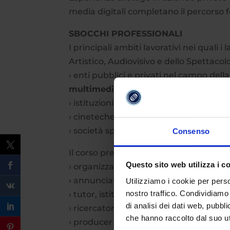
media digitali completano il percorso 
SBOCCHI PROFESSIONALI
I principali ambiti lavorativi nei quali i
Artistico, Audiovisivo e dello Spettacol
› enti pubblici e privati nel campo dell
multimediale
;
› istituzioni che organizzano eventi, man
› cineteche e mediateche;
› società specializzate nel settore della 
Consenso
Il corso prepara alla professione di:
Questo sito web utilizza i c
› organizzatore di
fiere
e
convegni
;
› annunciatore e presentatore di
radio
Utilizziamo i cookie per perso
nostro traffico. Condividiamo 
› tutor, istitutore, insegnante nella fo
di analisi dei dati web, pubbl
› ricercatore in campo artistico e audio
che hanno raccolto dal suo uti
› producer radiotelevisivo, cinematogra