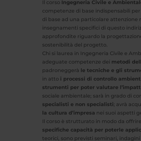
Il corso
Ingegneria Civile e Ambiental
competenze di base indispensabili per 
di base ad una particolare attenzione riv
insegnamenti specifici di questo indir
approfondite riguardo la progettazione d
sostenibilità del progetto.
Chi si laurea in Ingegneria Civile e Am
adeguate competenze dei
metodi del
padroneggerà
le tecniche e gli stru
in atto
i processi di controllo ambient
strumenti per poter valutare l’impatt
sociale ambientale; sarà in grado di c
specialisti e non specialisti
; avrà acq
la cultura d’impresa
nei suoi aspetti g
Il corso è strutturato in modo da offrir
specifiche capacità per poterle appli
teorici, sono previsti seminari, indagin