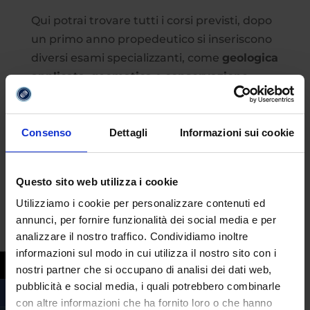
Qui potrai trovare tutti i corsi previsti, dopo
un primo anno propedeutico si inseriscono
diversi esami specializzanti, come
geologica
applicata
,
geomatica
e
conservazione
della natura e delle sue risorse.
Per richiedere maggiori informazioni puoi
cliccare qui
, oppure puoi scaricare la
Consenso
Dettagli
Informazioni sui cookie
brochure informativa
cliccando qui.
Questo sito web utilizza i cookie
Utilizziamo i cookie per personalizzare contenuti ed
annunci, per fornire funzionalità dei social media e per
analizzare il nostro traffico. Condividiamo inoltre
informazioni sul modo in cui utilizza il nostro sito con i
nostri partner che si occupano di analisi dei dati web,
pubblicità e social media, i quali potrebbero combinarle
con altre informazioni che ha fornito loro o che hanno