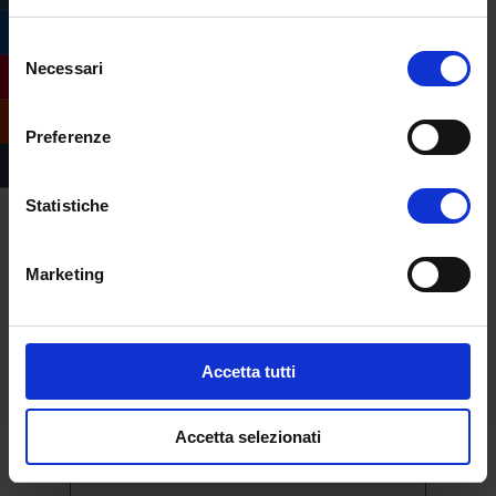
Selezione
Necessari
del
consenso
Preferenze
Statistiche
Compila il form e
richiedi informazioni
Marketing
sull’offerta formativa
dell’Università
eCampus
Accetta tutti
Accetta selezionati