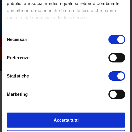
pubblicità e social media, i quali potrebbero combinarle
con altre informazioni che ha fornito loro o che hanno
raccolto dal suo utilizzo dei loro servizi.
Selezione
Necessari
del
consenso
Preferenze
In relazione all’informativa
Privacy Policy, art.13
d.lgs. 196/03
, che dichiaro di aver letto,
ACCONSENTO
al trattamento dei miei dati personali
Statistiche
Prosegui comunque
Marketing
Accetta tutti