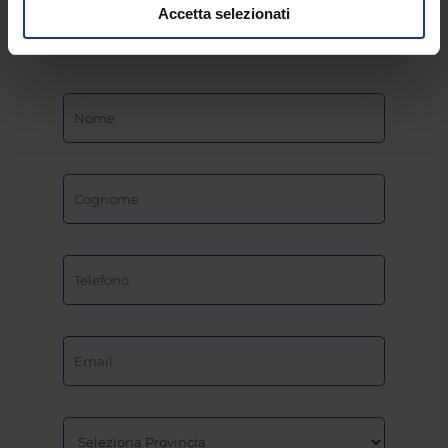
eCampus
Accetta selezionati