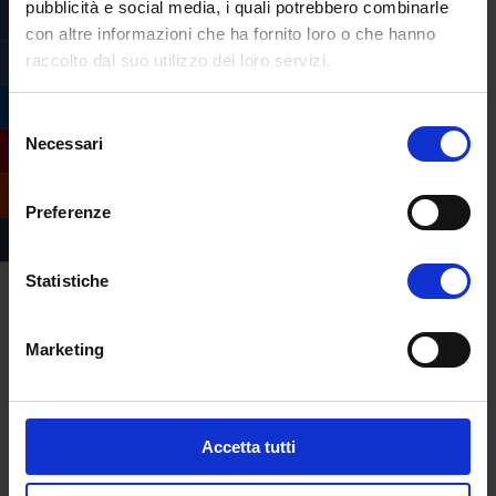
pubblicità e social media, i quali potrebbero combinarle
con altre informazioni che ha fornito loro o che hanno
raccolto dal suo utilizzo dei loro servizi.
Selezione
Necessari
del
consenso
Preferenze
Statistiche
Marketing
Compila il form e
richiedi informazioni
sull’offerta formativa
Accetta tutti
dell’Università