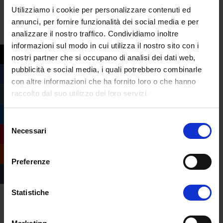
Utilizziamo i cookie per personalizzare contenuti ed
annunci, per fornire funzionalità dei social media e per
analizzare il nostro traffico. Condividiamo inoltre
informazioni sul modo in cui utilizza il nostro sito con i
nostri partner che si occupano di analisi dei dati web,
pubblicità e social media, i quali potrebbero combinarle
Compila il form e
con altre informazioni che ha fornito loro o che hanno
richiedi informazioni
raccolto dal suo utilizzo dei loro servizi.
sull’offerta formativa
dell’Università
Selezione
Necessari
del
eCampus
consenso
Preferenze
Statistiche