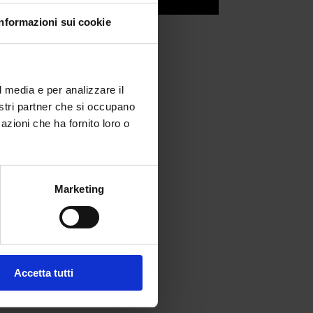
Informazioni sui cookie
l media e per analizzare il
nostri partner che si occupano
azioni che ha fornito loro o
Marketing
fferta formativa
Accetta tutti