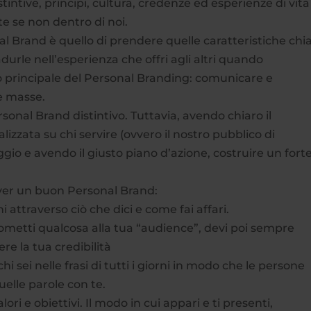
stintive, principi, cultura, credenze ed esperienze di vita
e se non dentro di noi.
al Brand è quello di prendere quelle caratteristiche chi
durle nell’esperienza che offri agli altri quando
o principale del Personal Branding: comunicare e
e masse.
sonal Brand distintivo. Tuttavia, avendo chiaro il
izzata su chi servire (ovvero il nostro pubblico di
ggio e avendo il giusto piano d’azione, costruire un fort
ver un buon Personal Brand:
oni attraverso ciò che dici e come fai affari.
ometti qualcosa alla tua “audience”, devi poi sempre
e la tua credibilità
chi sei nelle frasi di tutti i giorni in modo che le persone
elle parole con te.
lori e obiettivi. Il modo in cui appari e ti presenti,