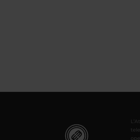
L’A
tel
ope