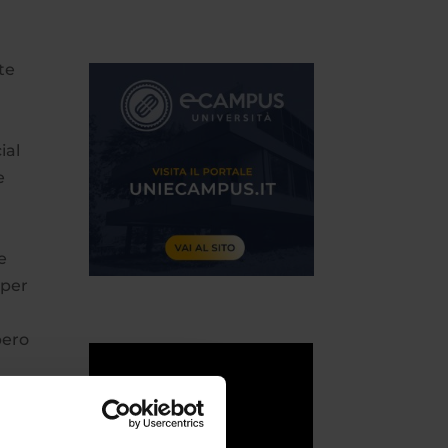
te
ial
e
e
 per
bero