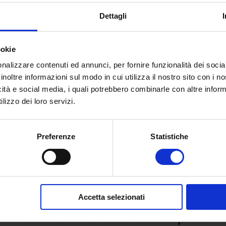
Dettagli
ookie
nalizzare contenuti ed annunci, per fornire funzionalità dei socia
inoltre informazioni sul modo in cui utilizza il nostro sito con i 
icità e social media, i quali potrebbero combinarle con altre inform
lizzo dei loro servizi.
Preferenze
Statistiche
 e richiedi informazioni sull’o
Accetta selezionati
dell’Università eCampus