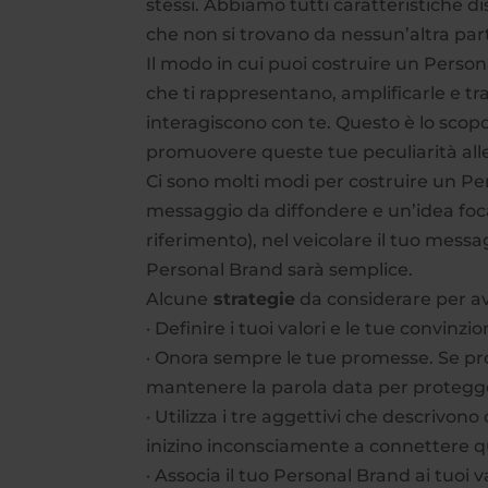
stessi. Abbiamo tutti caratteristiche di
che non si trovano da nessun’altra part
Il modo in cui puoi costruire un Person
che ti rappresentano, amplificarle e tra
interagiscono con te. Questo è lo scop
promuovere queste tue peculiarità all
Ci sono molti modi per costruire un Per
messaggio da diffondere e un’idea focal
riferimento), nel veicolare il tuo messa
Personal Brand sarà semplice.
Alcune
strategie
da considerare per a
· Definire i tuoi valori e le tue convinzi
· Onora sempre le tue promesse. Se pr
mantenere la parola data per protegger
· Utilizza i tre aggettivi che descrivono 
inizino inconsciamente a connettere qu
· Associa il tuo Personal Brand ai tuoi va