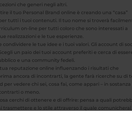
ezioni che generi negli altri.
stire il tuo Personal Brand online è creando una “casa”
r tutti i tuoi contenuti. Il tuo nome si troverà facilmen
riculum on-line per tutti coloro che sono interessati a
 tue realizzazioni e le tue esperienze.
 condividere le tue idee e i tuoi valori. Gli account di soc
Scegli un paio dei tuoi account preferiti e cerca di esser
ubblico e una community fedeli.
 tua reputazione online influenzando i risultati che
rima ancora di incontrarti, la gente farà ricerche su di t
d per vedere chi sei, cosa fai, come appari – in sostanza
ncontrarti o meno.
osa cerchi di ottenere e di offrire: pensa a quali potreb
i trasmettere e lo stile attraverso il quale comunicherai
ono strettamente legati tra loro e ti renderanno