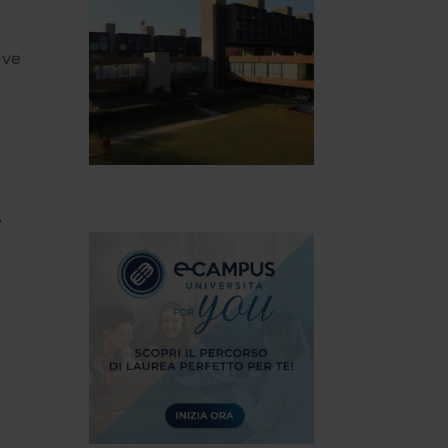
ave
e