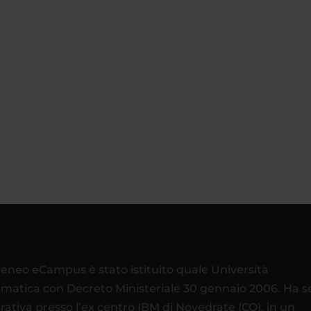
teneo eCampus è stato istituito quale Università
ematica con Decreto Ministeriale 30 gennaio 2006. Ha 
rativa presso l’ex centro IBM di Novedrate (CO), in un