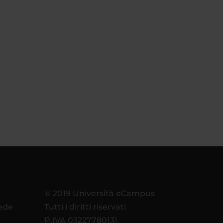
© 2019 Università eCampus
sede
Tutti i diritti riservati
P.IVA 03227780131