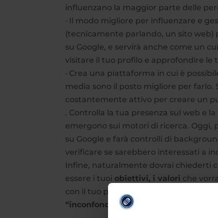
influenzano la maggior parte delle perc
· Il modo migliore per influenzare e ge
(tecnicamente parlando, un sito web) pe
su Google, e servirà anche come un cur
visitare il tuo profilo e approfondire le
· Crea una piattaforma in cui è possibile
media sono il posto migliore per farlo. 
costantemente attivo per creare un p
. Controlla la tua presenza sul web e la
emergono sui motori di ricerca. Oggi, p
su Google e farà controlli di backgroun
verificare se sarebbero interessati a i
Infine, naturalmente dovrai chiederti c
essere i tuoi
obiettivi, i valori
che vorra
con il tuo pubblico, tutti aspetti che s
“inconfondibile”
.