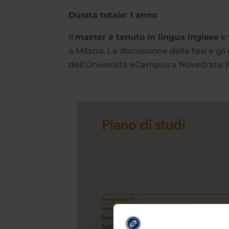
Durata totale: 1 anno
Il
master è tenuto in lingua inglese
e 
a Milano. La discussione della tesi e gl
dell’Università eCampus a Novedrate (