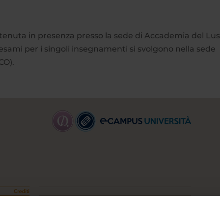
tenuta in presenza presso la sede di Accademia del Lu
i esami per i singoli insegnamenti si svolgono nella sede
CO).