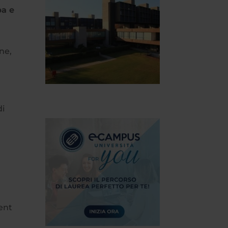
pa e
ne,
di
ent