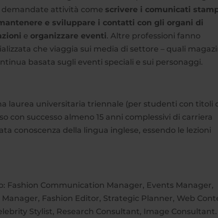
no demandate attività come
scrivere i comunicati stam
mantenere e sviluppare i contatti con gli organi di
azioni
e
organizzare eventi
. Altre professioni fanno
lizzata che viaggia sui media di settore – quali magazi
ntinua basata sugli eventi speciali e sui personaggi.
a laurea universitaria triennale (per studenti con titoli 
uso con successo almeno 15 anni complessivi di carriera
ata conoscenza della lingua inglese, essendo le lezioni
o sono: Fashion Communication Manager, Events Manager,
e Manager, Fashion Editor, Strategic Planner, Web Cont
Celebrity Stylist, Research Consultant, Image Consultant.