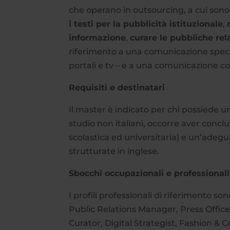
che operano in outsourcing, a cui so
i testi per la pubblicità istituzionale
,
informazione
,
curare le pubbliche rel
riferimento a una comunicazione specia
portali e tv – e a una comunicazione co
Requisiti e destinatari
Il master è indicato per chi possiede un
studio non italiani, occorre aver concl
scolastica ed universitaria) e un’adegu
strutturate in inglese.
Sbocchi occupazionali e professionali
I profili professionali di riferiment
Public Relations Manager, Press Offic
Curator, Digital Strategist, Fashion & 