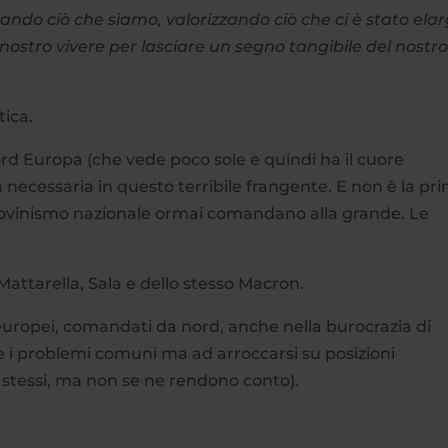
zando ciò che siamo, valorizzando ciò che ci è stato elar
nostro vivere per lasciare un segno tangibile del nostr
tica.
ord Europa (che vede poco sole e quindi ha il cuore
à necessaria in questo terribile frangente. E non è la pr
sciovinismo nazionale ormai comandano alla grande. Le
Mattarella, Sala e dello stesso Macron.
i europei, comandati da nord, anche nella burocrazia di
re i problemi comuni ma ad arroccarsi su posizioni
 stessi, ma non se ne rendono conto).