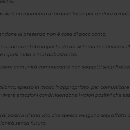
sitivi.
 assilli è un momento di grande forza per andare avanti
odendone la presenza non è cosa di poco conto.
ero che ci è stato imposto da un sistema mediatico vol
e i quali nulla è mai abbastanza.
essere comunità comunicante non soggetti singoli atte
 avvaliamo, spesso in modo inappropriato, per comunicare
e, vivere emozioni condividendone i valori positivi che es
cordi positivi di una vita che spesso vengono sopraffatti 
ianità senza futuro.