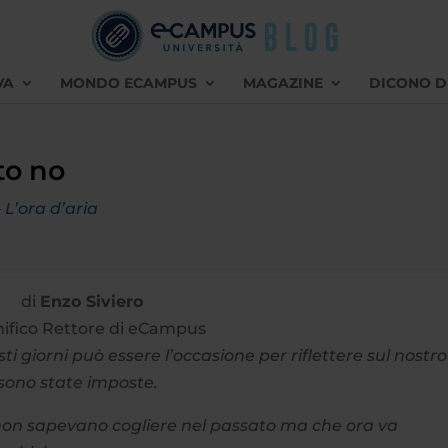
VA
MONDO ECAMPUS
MAGAZINE
DICONO D
to no
 L’ora d’aria
di
Enzo Siviero
ifico Rettore di eCampus
i giorni può essere l’occasione per riflettere sul nostro
i sono state imposte.
i non sapevano cogliere nel passato ma che ora va