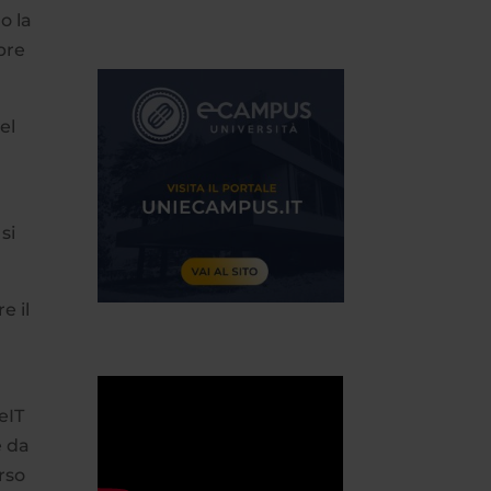
o la
pre
el
si
e il
eIT
e da
erso