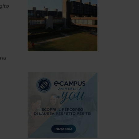
gito
o
ima