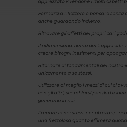
apprezzato vivendone i molti aspetti po
Fermarsi a riflettere e pensare senza
anche guardando indietro.
Ritrovare gli affetti dei propri cari g
Il ridimensionamento del troppo effim
creare bisogni inesistenti per appagar
Ritornare ai fondamentali del nostro 
unicamente a se stessi.
Utilizzare al meglio i mezzi di cui ci
con gli altri, scambiarsi pensieri e ide
generano in noi.
Frugare in noi stessi per ritrovare i ri
una frettolosa quanto effimera quotid