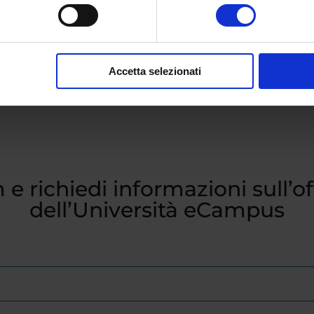
Accetta selezionati
 e richiedi informazioni sull’o
dell’Università eCampus