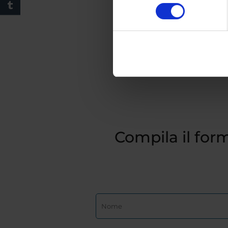
consenso
Compila il form