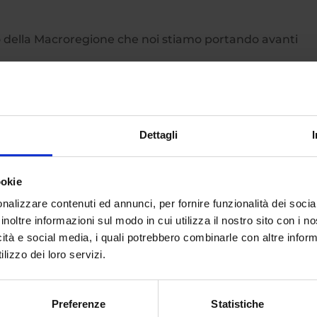
olo della Macroregione che noi stiamo portando avanti
cilia) dovremmo concentrarci su questo obbiettivo molto
o che fermarci su diatribe di piccolo cabotaggio senza
Dettagli
e prima. Prepariamoci ora a cavalcare il futuro orientan
 nostro obbiettivo primario.
ookie
ani.
nalizzare contenuti ed annunci, per fornire funzionalità dei socia
inoltre informazioni sul modo in cui utilizza il nostro sito con i 
icità e social media, i quali potrebbero combinarle con altre inform
lizzo dei loro servizi.
Preferenze
Statistiche