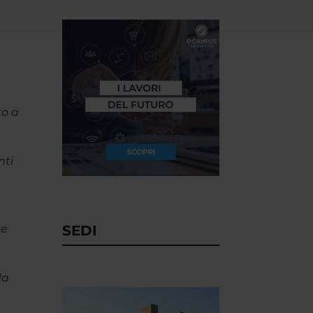
to a
nti
SEDI
se
da