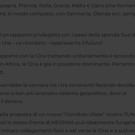
pagna, Francia, Italia, Grecia, Malta e Cipro (che forman
rsi, in modo compatto, con Germania, Olanda ecc. sem
i un rapporto privilegiato con i paesi della sponda Sud d
che – va ricordato – rappresenta il futuro!
porto con la Cina trattando unitariamente il raccordo
n Africa, la Cina è già in posizione dominante. Pertanto 
d.
diverrebbe la cerniera tra i tre continenti facendo decollar
ovo e ben più avanzato sistema geopolitico, dove al
 il denaro.
della proposta di un nuovo “Corridoio Ulisse” ovvero TUN
 Così lo stesso Ponte di MESSINA può idealmente funger
rminato collegamenti fisici a est verso la Cina e a sud v