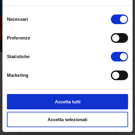
Selezione
Necessari
del
consenso
Preferenze
Statistiche
Compila il form e
richiedi informazioni
Marketing
sull’offerta formativa
dell’Università
eCampus
Accetta tutti
Accetta selezionati