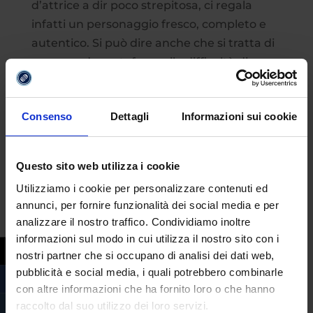
d’attrice a dir poco strepitosa, ci regala
infatti un personaggio fresco, completo e
autentico. Si può dire anche che si tratta di
una grande metafora sulla difficoltà di
crescere e diventare adulti, neanche una
persona geniale come Elisabeth Harmon
Consenso
Dettagli
Informazioni sui cookie
può salvarsi da sola!
Questo sito web utilizza i cookie
Utilizziamo i cookie per personalizzare contenuti ed
annunci, per fornire funzionalità dei social media e per
analizzare il nostro traffico. Condividiamo inoltre
informazioni sul modo in cui utilizza il nostro sito con i
nostri partner che si occupano di analisi dei dati web,
pubblicità e social media, i quali potrebbero combinarle
con altre informazioni che ha fornito loro o che hanno
raccolto dal suo utilizzo dei loro servizi.