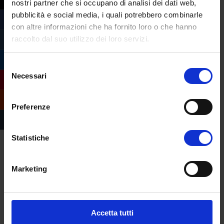
nostri partner che si occupano di analisi dei dati web,
pubblicità e social media, i quali potrebbero combinarle
7 APRILE –
Omicidi internazionali
con altre informazioni che ha fornito loro o che hanno
raccolto dal suo utilizzo dei loro servizi.
14 APRILE –
L’antropologia forense al
servizio delle investigazioni
Selezione
28 APRILE –
Entomologia Forense
Necessari
del
consenso
5 MAGGIO –
Introduzione alla digital
Preferenze
forensic attraverso casi reali
19 MAGGIO
– Le indagini biologiche – presso
Statistiche
il Laboratorio Genoma
26 MAGGIO
– La tossicologia forense (teoria)
Marketing
27 MAGGIO –
La tossicologia forense
(laboratorio)
Accetta tutti
9 GIUGNO –
Elementi di Medicina Legale