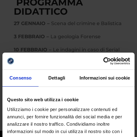
PROGRAMMA
DIDATTICO
27 GENNAIO –
Scena del crimine e Balistica
3 FEBBRAIO –
La geologia Forense
10 FEBBRAIO –
Le indagini in caso di Serial
Killer
24 FEBBRAIO –
Testimoni che sbagliano
Consenso
Dettagli
Informazioni sui cookie
3 MARZO –
Antropofagia, dal fisiologico allo
psicologico
Questo sito web utilizza i cookie
17 MARZO
– Ferite, tagli e fori nella
Utilizziamo i cookie per personalizzare contenuti ed
Medicina Legale
annunci, per fornire funzionalità dei social media e per
analizzare il nostro traffico. Condividiamo inoltre
24 MARZO –
Le indagini sulle persone
informazioni sul modo in cui utilizza il nostro sito con i
scomparse