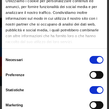
Utilizziamo i cookie per personalizzare contenuti ed
annunci, per fornire funzionalità dei social media e per
analizzare il nostro traffico. Condividiamo inoltre
informazioni sul modo in cui utilizza il nostro sito con i
nostri partner che si occupano di analisi dei dati web,
Compila il form e
pubblicità e social media, i quali potrebbero combinarle
richiedi informazioni
con altre informazioni che ha fornito loro o che hanno
raccolto dal suo utilizzo dei loro servizi.
sull’offerta formativa
dell’Università
Selezione
eCampus
Necessari
del
consenso
Preferenze
Statistiche
Marketing