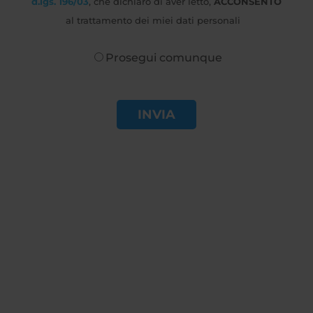
d.lgs. 196/03
, che dichiaro di aver letto,
ACCONSENTO
al trattamento dei miei dati personali
Prosegui comunque