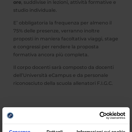
ore
, suddivise in lezioni, attività formative e
studio individuale.
E’ obbligatoria la frequenza per almeno il
75% delle presenze, verranno inoltre
proposti in maniera facoltativa viaggi, stage
e congressi per rendere la proposta
formativa ancora più completa.
Il corpo docenti sarà composto da docenti
dell’Università eCampus e da personale
riconosciuto della scuola allenatori F.I.G.C.
Consenso
Dettagli
Informazioni sui cookie