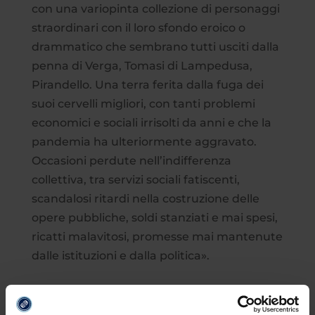
con una variopinta collezione di personaggi
straordinari con il loro sfondo eroico o
drammatico che sembrano tutti usciti dalla
penna di Verga, Tomasi di Lampedusa,
Pirandello. Una terra ferita dalla fuga dei
suoi cervelli migliori, con tanti problemi
economici e sociali irrisolti da anni e che la
pandemia ha ulteriormente aggravato.
Occasioni perdute nell’indifferenza
collettiva, tra servizi sociali fatiscenti,
scandalosi ritardi nella costruzione delle
opere pubbliche, soldi stanziati e mai spesi,
ricatti malavitosi, promesse mai mantenute
dalle istituzioni e dalla politica».