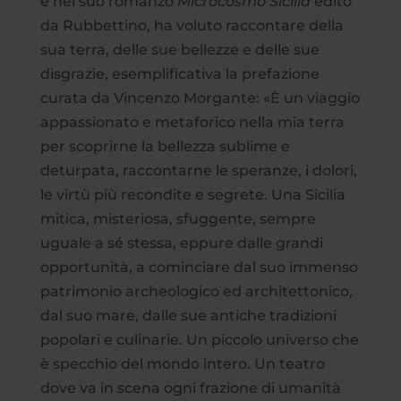
e nel suo romanzo
Microcosmo Sicilia
edito
da Rubbettino, ha voluto raccontare della
sua terra, delle sue bellezze e delle sue
disgrazie, esemplificativa la prefazione
curata da Vincenzo Morgante: «È un viaggio
appassionato e metaforico nella mia terra
per scoprirne la bellezza sublime e
deturpata, raccontarne le speranze, i dolori,
le virtù più recondite e segrete. Una Sicilia
mitica, misteriosa, sfuggente, sempre
uguale a sé stessa, eppure dalle grandi
opportunità, a cominciare dal suo immenso
patrimonio archeologico ed architettonico,
dal suo mare, dalle sue antiche tradizioni
popolari e culinarie. Un piccolo universo che
è specchio del mondo intero. Un teatro
dove va in scena ogni frazione di umanità