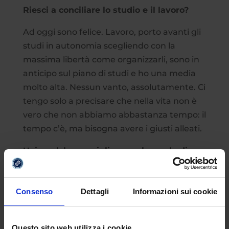
Riesci a conciliare lo studio e il lavoro?
Ad oggi sono felice. Lavoro, porto avanti gli
studi in autonomia scegliendo con la
massima libertà come organizzarli, sono in
anticipo sul piano di studi e ho una media
molto alta. Nessun vanto, assolutamente. Ci
tengo solo a precisare che nella vita non è
vero che non abbiamo abbastanza tempo: il
tempo c’è, ma bisogna avere i giusti alleati.
Hai qualche consiglio o qualcosa da dire a
chi ancora oggi è un po’ indeciso?
Volete studiare? Lavorare? Allenarvi?
Consenso
Dettagli
Informazioni sui cookie
Svagarvi? Volete fare tutto questo insieme?
Fatelo.
Questo sito web utilizza i cookie