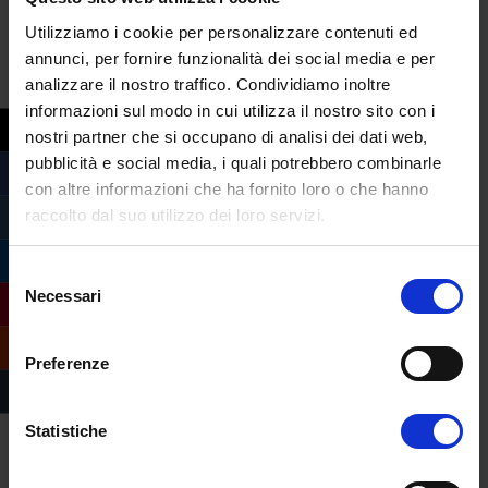
Perché nella vita si può fare tutto, e lo si
Utilizziamo i cookie per personalizzare contenuti ed
può fare anche bene, ma bisogna fare le
annunci, per fornire funzionalità dei social media e per
scelte giuste, e eCampus lo è. Io l’ho già
analizzare il nostro traffico. Condividiamo inoltre
fatta, adesso tocca a voi.
informazioni sul modo in cui utilizza il nostro sito con i
nostri partner che si occupano di analisi dei dati web,
Giorgia Accasto
pubblicità e social media, i quali potrebbero combinarle
con altre informazioni che ha fornito loro o che hanno
raccolto dal suo utilizzo dei loro servizi.
Selezione
Necessari
del
consenso
Preferenze
Statistiche