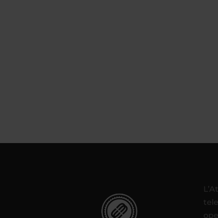
L’A
tel
ope