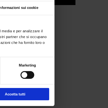
Informazioni sui cookie
l media e per analizzare il
nostri partner che si occupano
azioni che ha fornito loro o
Marketing
fferta formativa
Accetta tutti