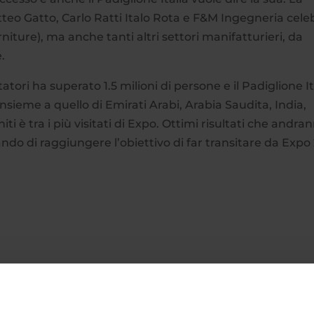
tteo Gatto, Carlo Ratti Italo Rota e F&M Ingegneria cele
niture), ma anche tanti altri settori manifatturieri, da
e.
atori ha superato 1.5 milioni di persone e il Padiglione It
insieme a quello di Emirati Arabi, Arabia Saudita, India,
ti è tra i più visitati di Expo. Ottimi risultati che andra
do di raggiungere l’obiettivo di far transitare da Expo