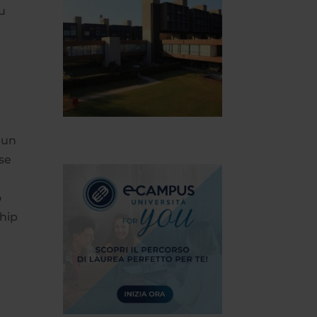
su
 un
ese
o
ship