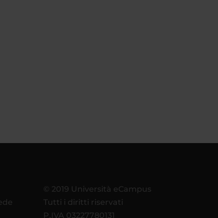
© 2019 Università eCampus
sede
Tutti i diritti riservati
P.IVA 03227780131