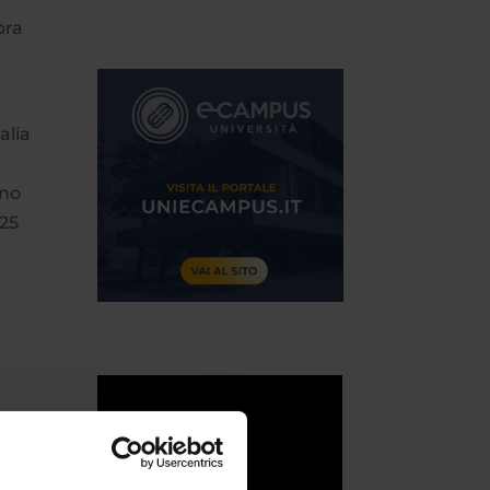
bra
alia
nno
 25