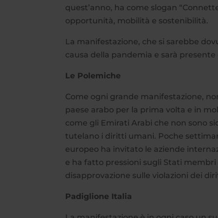
quest’anno, ha come slogan “Connettere
opportunità, mobilità e sostenibilità.
La manifestazione, che si sarebbe dovu
causa della pandemia e sarà presente 
Le Polemiche
Come ogni grande manifestazione, non 
paese arabo per la prima volta e in molti
come gli Emirati Arabi che non sono sic
tutelano i diritti umani. Poche settima
europeo ha invitato le aziende internaz
e ha fatto pressioni sugli Stati membri 
disapprovazione sulle violazioni dei dir
Padiglione Italia
La manifestazione è in ogni caso un suc