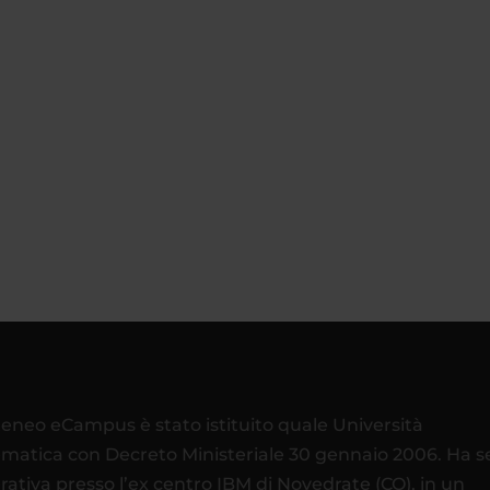
teneo eCampus è stato istituito quale Università
ematica con Decreto Ministeriale 30 gennaio 2006. Ha 
rativa presso l’ex centro IBM di Novedrate (CO), in un