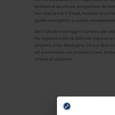
bellissima struttura, progettata da Ma
non solo le tre F (Food, Fashion and For
quello energetico a quello aerospazial
Dal 1 Ottobre ad oggi il numero dei visit
ha registrato più di 200mila ingressi e 
Svizzera, Gran Bretagna, Cina e Stati Uni
ad aumentare nei prossimi mesi, tentan
milioni di visitatori.