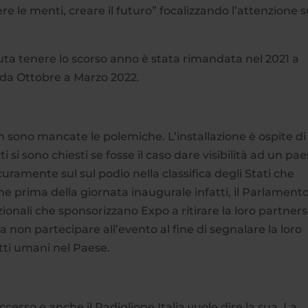
 le menti, creare il futuro” focalizzando l’attenzione 
ta tenere lo scorso anno è stata rimandata nel 2021 a
da Ottobre a Marzo 2022.
sono mancate le polemiche. L’installazione è ospite di
 si sono chiesti se fosse il caso dare visibilità ad un pa
uramente sul sul podio nella classifica degli Stati che
ne prima della giornata inaugurale infatti, il Parlament
ionali che sponsorizzano Expo a ritirare la loro partner
a non partecipare all’evento al fine di segnalare la loro
itti umani nel Paese.
cesso e anche il Padiglione Italia vuole dire la sua. La