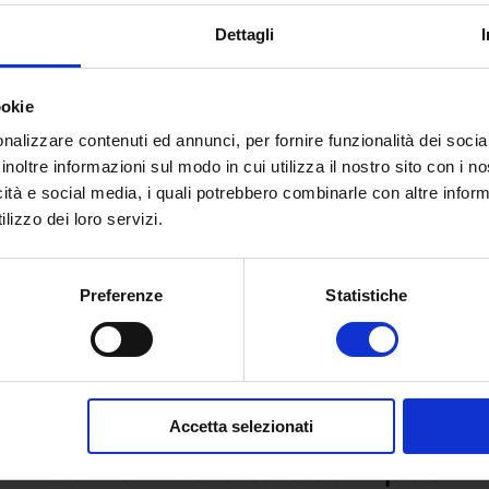
Dettagli
ookie
nalizzare contenuti ed annunci, per fornire funzionalità dei socia
inoltre informazioni sul modo in cui utilizza il nostro sito con i 
icità e social media, i quali potrebbero combinarle con altre inform
lizzo dei loro servizi.
Preferenze
Statistiche
 e richiedi informazioni sull’o
Accetta selezionati
dell’Università eCampus