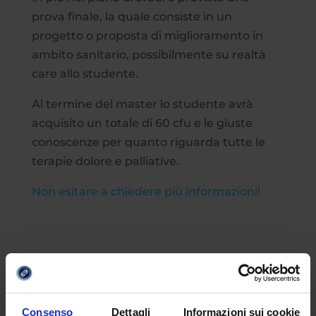
prova finale, la quale consiste in un
progetto o proposta di miglioramento in
ambito sanitario, possibilmente su realtà
care allo studente.
Al termine del master lo studente avrà
acquisito un totale di 60 cfu e le giuste
conoscenze per quanto riguarda tutte le
terapie dolore e palliative.
Non esitare a chiedere più informazioni!
Consenso
Dettagli
Informazioni sui cookie