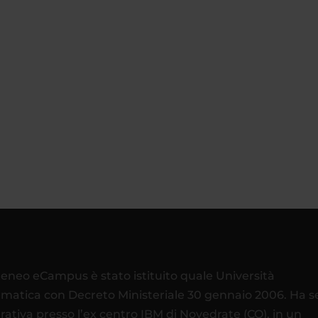
teneo eCampus è stato istituito quale Università
ematica con Decreto Ministeriale 30 gennaio 2006. Ha 
rativa presso l’ex centro IBM di Novedrate (CO), in un