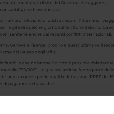
utamente monitorato il sito del Governo che aggiorna
à consentite, che troviamo
qui
.
nza numero riduzione di posti a sedere. Ritornano i viagg
er le gite di qualche giorno sul territorio italiano. La sc
gioni sanitarie anche dai recenti conflitti internazionali.
ma, Genova e Firenze, proprio a quest’ultima va il reco
liamo del Museo degli Uffizi.
e famiglie che ne hanno il diritto è possibile chiedere la
 modello 730/2022. Le gite scolastiche fanno parte dell
di sono tra quelle per le quali la detrazione IRPEF del 1
i di pagamento tracciabili.