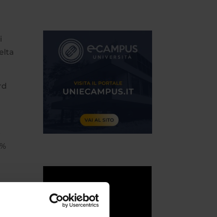
i
elta
rd
e
9%