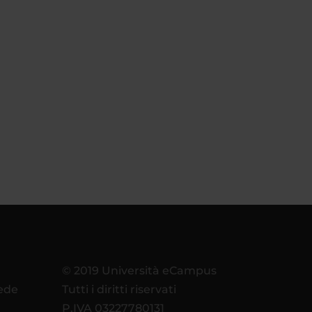
© 2019 Università eCampus
sede
Tutti i diritti riservati
P.IVA 03227780131