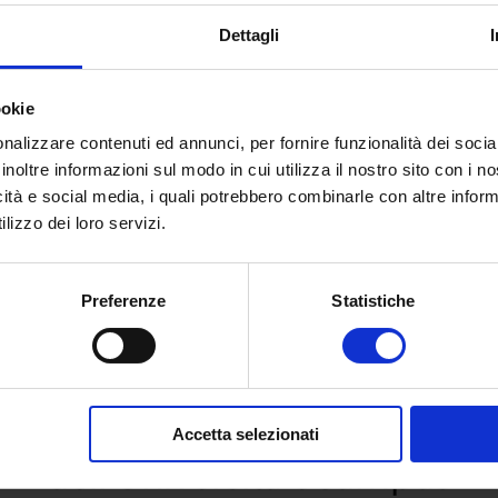
Dettagli
ookie
nalizzare contenuti ed annunci, per fornire funzionalità dei socia
inoltre informazioni sul modo in cui utilizza il nostro sito con i 
icità e social media, i quali potrebbero combinarle con altre inform
lizzo dei loro servizi.
Preferenze
Statistiche
 e richiedi informazioni sull’o
Accetta selezionati
dell’Università eCampus