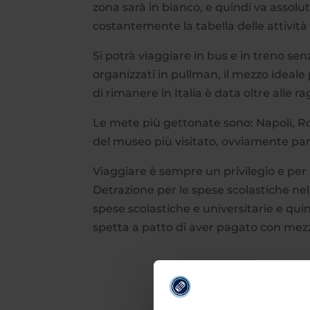
zona sarà in bianco, e quindi va assol
costantemente la tabella delle attivit
Si potrà viaggiare in bus e in treno se
organizzati in pullman, il mezzo ideale p
di rimanere in Italia è data oltre alle ra
Le mete più gettonate sono: Napoli, Ro
del museo più visitato, ovviamente par
Viaggiare è sempre un privilegio e per l
Detrazione per le spese scolastiche nel
spese scolastiche e universitarie e quin
spetta a patto di aver pagato con mezz