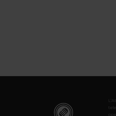
L’A
tel
ope