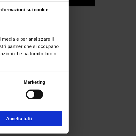
Informazioni sui cookie
l media e per analizzare il
nostri partner che si occupano
azioni che ha fornito loro o
Marketing
fferta formativa
Accetta tutti