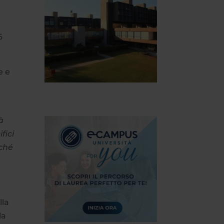
e
6
e e
à
fici
nché
lla
la