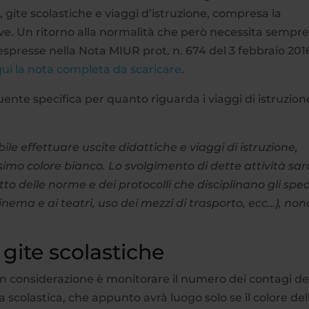
e, gite scolastiche e viaggi d’istruzione, compresa la
ve. Un ritorno alla normalità che però necessita sempr
 espresse nella Nota MIUR prot. n. 674 del 3 febbraio 201
qui la nota completa da scaricare
.
uente specifica per quanto riguarda i viaggi di istruzion
bile effettuare uscite
didattiche e viaggi di istruzione,
mo colore bianco. Lo svolgimento di dette attività sar
o delle norme e dei protocolli che disciplinano gli speci
i cinema e ai teatri, uso dei mezzi di trasporto, ecc…), no
 gite scolastiche
in considerazione è monitorare il numero dei contagi de
ta scolastica, che appunto avrà luogo solo se il colore del