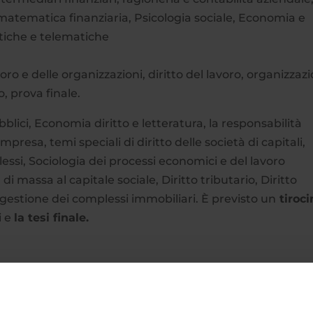
atematica finanziaria, Psicologia sociale, Economia e
atiche e telematiche
voro e delle organizzazioni, diritto del lavoro, organizzaz
, prova finale.
bblici, Economia diritto e letteratura, la responsabilità
presa, temi speciali di diritto delle società di capitali,
ssi, Sociologia dei processi economici e del lavoro
di massa al capitale sociale, Diritto tributario, Diritto
gestione dei complessi immobiliari. È previsto un
tiroci
i e
la tesi finale.