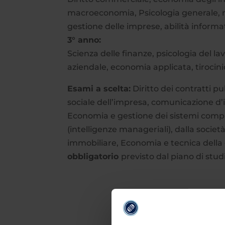
macroeconomia, Psicologia generale, m
gestione delle imprese, abilità inform
3° anno:
Scienza delle finanze, psicologia del la
aziendale, economia applicata, tirocinio
Esami a scelta:
Diritto dei contratti pu
sociale dell’impresa, comunicazione d’im
Economia e gestione dei sistemi comple
(intelligenze manageriali), dalla società 
immobiliare, Economia e tecnica della 
obbligatorio
previsto dal piano di stud