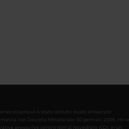
teneo eCampus è stato istituito quale Università
ematica con Decreto Ministeriale 30 gennaio 2006. Ha 
rativa presso l’ex centro IBM di Novedrate (CO), in un