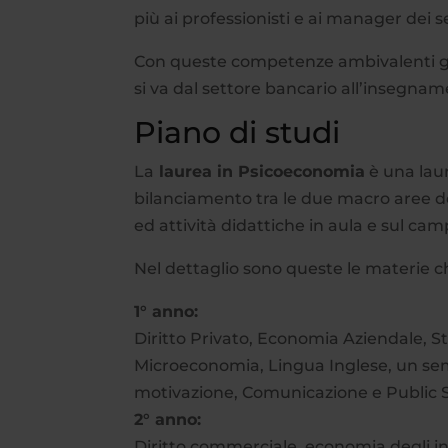
più ai professionisti e ai manager dei s
Con queste competenze ambivalenti gli
si va dal settore bancario all’insegname
Piano di studi
La
laurea in Psicoeconomia
è una laur
bilanciamento tra le due macro aree del
ed attività didattiche in aula e sul cam
Nel dettaglio sono queste le materie c
1° anno:
Diritto Privato, Economia Aziendale, S
Microeconomia, Lingua Inglese, un sem
motivazione, Comunicazione e Public 
2° anno:
Diritto commerciale, economia degli int