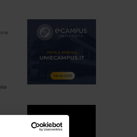
ione
nio