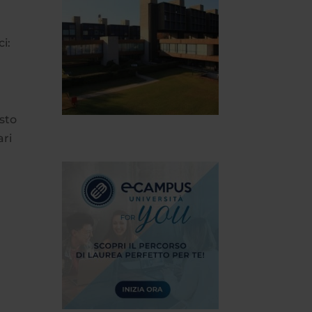
i:
usto
ari
,