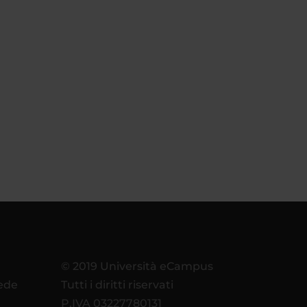
© 2019 Università eCampus
sede
Tutti i diritti riservati
P.IVA 03227780131