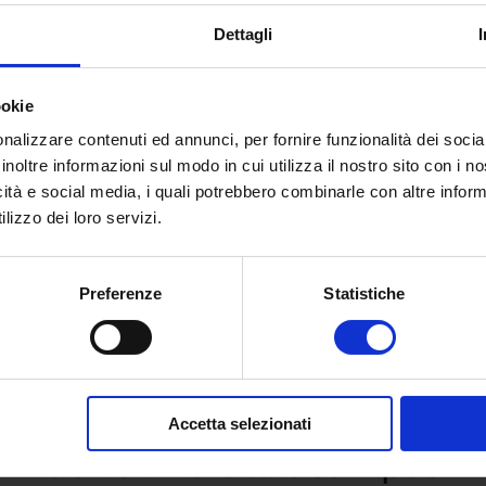
Dettagli
ookie
nalizzare contenuti ed annunci, per fornire funzionalità dei socia
inoltre informazioni sul modo in cui utilizza il nostro sito con i 
icità e social media, i quali potrebbero combinarle con altre inform
lizzo dei loro servizi.
Preferenze
Statistiche
 e richiedi informazioni sull’o
Accetta selezionati
dell’Università eCampus