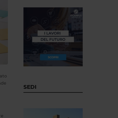
rato
nde
SEDI
re