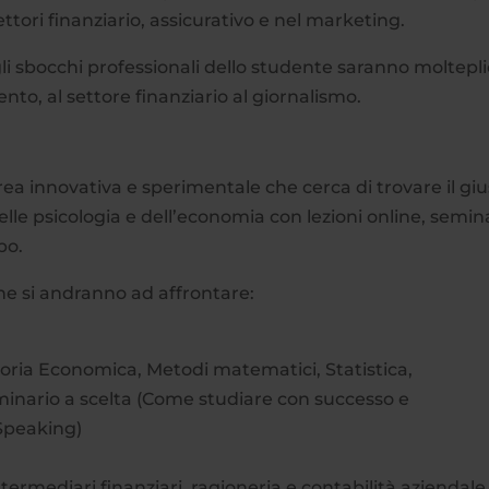
ettori finanziario, assicurativo e nel marketing.
 sbocchi professionali dello studente saranno molteplic
nto, al settore finanziario al giornalismo.
ea innovativa e sperimentale che cerca di trovare il gi
le psicologia e dell’economia con lezioni online, semin
po.
he si andranno ad affrontare:
toria Economica, Metodi matematici, Statistica,
inario a scelta (Come studiare con successo e
Speaking)
ermediari finanziari, ragioneria e contabilità aziendale