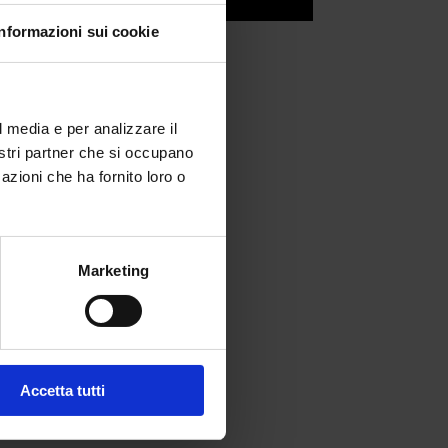
Informazioni sui cookie
l media e per analizzare il
nostri partner che si occupano
azioni che ha fornito loro o
Marketing
fferta formativa
Accetta tutti