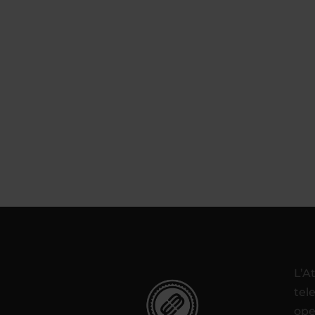
L’A
tel
ope