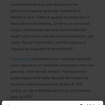
orientamento e prove d’esame che
potranno essere ripetute. Sostiene la
Ministra che “l
’idea è quella di associare il
test all’orientamento. Di fare un percorso
unico, attraverso dei test somministrati
negli ultimi anni del percorso scolastico, più
volte, fino a 4 tentativi, per far capire ai
ragazzi se è quella la loro strada”.
Consulcesi
sottolinea che i risultati dei test
sono dovuti a un sistema antiquato che non
premia i meritevoli. Infatti
“nonostante i
posti disponibili nelle facoltà di medicina
italiane siano aumentati di più di 700
unità, su oltre 60mila iscritti ce la faranno
solo 14.470”
.