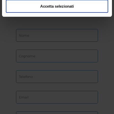
dell’Università
eCampus
Accetta selezionati