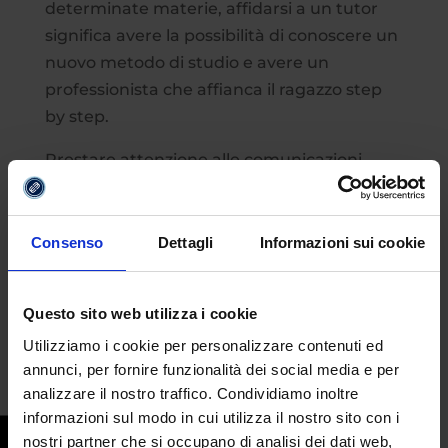
determinate materie, affidarsi a un tutor
significa avere la possibilità di conoscere un
nuovo metodo di studio e avere un
professionista che affianca il ragazzo step
by step.
Prestare attenzione alle comunicazioni
fornite dall’Istituto su Esami di stato, open
day universitari e corsi di orientamento è
un ottimo modo per non perdere scadenze
Consenso
Dettagli
Informazioni sui cookie
importanti per il futuro del ragazzo.
Prevenire è sicuramente meglio che
Questo sito web utilizza i cookie
ricorrere al Tar!
Utilizziamo i cookie per personalizzare contenuti ed
annunci, per fornire funzionalità dei social media e per
analizzare il nostro traffico. Condividiamo inoltre
informazioni sul modo in cui utilizza il nostro sito con i
nostri partner che si occupano di analisi dei dati web,