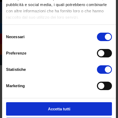
pubblicità e social media, i quali potrebbero combinarle
con altre informazioni che ha fornito loro o che hanno
raccolto dal suo utilizzo dei loro servizi.
Selezione
Necessari
del
consenso
Preferenze
Statistiche
Marketing
Compila il form e
richiedi informazioni
sull’offerta formativa
Accetta tutti