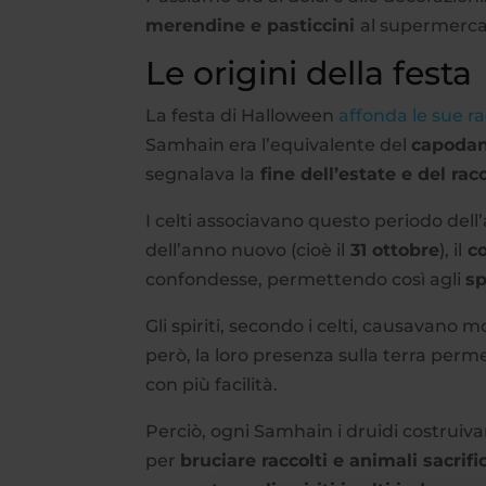
merendine e pasticcini
al supermerca
Le origini della festa
La festa di Halloween
affonda le sue ra
Samhain era l’equivalente del
capoda
segnalava la
fine dell’estate e del rac
I celti associavano questo periodo del
dell’anno nuovo (cioè il
31 ottobre
), il
co
confondesse, permettendo così agli
sp
Gli spiriti, secondo i celti, causavano 
però, la loro presenza sulla terra permet
con più facilità.
Perciò, ogni Samhain i druidi costruiv
per
bruciare raccolti e animali sacrifi