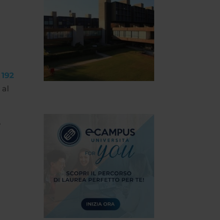
 192
 al
4