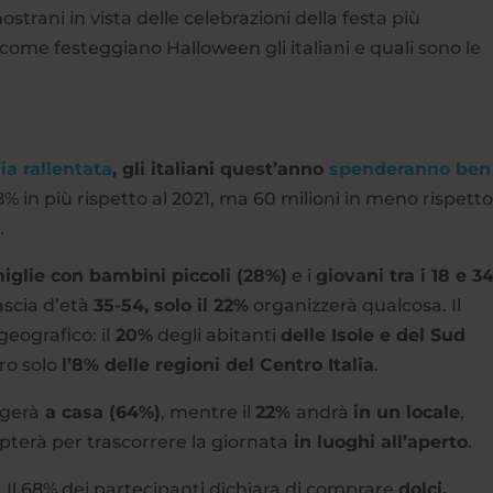
trani in vista delle celebrazioni della festa più
ome festeggiano Halloween gli italiani e quali sono le
a rallentata
, gli italiani quest’anno
spenderanno ben
8% in più rispetto al 2021, ma 60 milioni in meno rispetto
.
iglie con bambini piccoli (28%)
e i
giovani tra i 18 e 3
ascia d’età
35-54, solo il 22%
organizzerà qualcosa. Il
geografico: il
20%
degli abitanti
delle Isole e del Sud
ro solo
l’8% delle regioni del Centro Italia
.
ggerà
a casa (64%)
, mentre il
22%
andrà
in un locale
,
opterà per trascorrere la giornata
in luoghi all’aperto
.
i. Il 68% dei partecipanti dichiara di comprare
dolci,