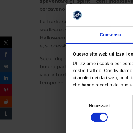
spaventare gli spiriti i celti indoss
cercavano di indovinare la sorte degli al
La tradizione rimase radicata in Irland
sradicare completamente qualsiasi rit
Consenso
Halloween, che, anzi, fu “assorbita” ne
e, successivamente, dalla
commemorazi
Questo sito web utilizza i c
Secoli dopo, precisamente nel XIX, l’Ir
Utilizziamo i cookie per perso
buona parte della popolazione ad emi
nostro traffico. Condividiamo 
viva la tradizione di Halloween, diffon
di analisi dei dati web, pubbl
tempo nel resto del mondo.
che hanno raccolto dal suo uti
Selezione
Necessari
del
consenso