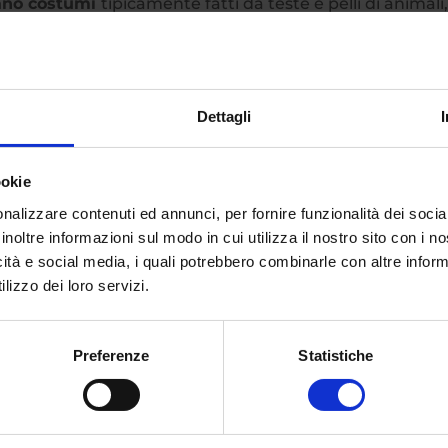
avano costumi
tipicamente fatti da teste e pelli di animali,
tri.
a anche con l’avvento del cristianesimo. La Chiesa cercò
o pagano, ma non riuscì a cancellare definitivamente
Dettagli
lla nuova tradizione del giorno di
Ognissanti l’1 novemb
one dei defunti il 2 novembre
.
ookie
landa attraversò un’atroce carestia che costrinse una
nalizzare contenuti ed annunci, per fornire funzionalità dei socia
grare negli
Stati Uniti
. Lì, la comunità irlandese mante
inoltre informazioni sul modo in cui utilizza il nostro sito con i 
dendosi in tutto il continente americano e col passare de
icità e social media, i quali potrebbero combinarle con altre inform
lizzo dei loro servizi.
Preferenze
Statistiche