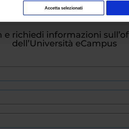
Accetta selezionati
 e richiedi informazioni sull’o
dell’Università eCampus