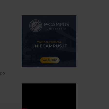
mpo
o
r