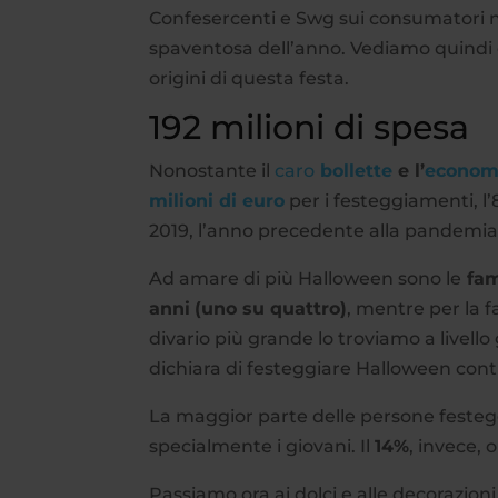
Confesercenti e Swg sui consumatori nos
spaventosa dell’anno. Vediamo quindi c
origini di questa festa.
192 milioni di spesa
Nonostante il
caro
bollette
e l’
economi
milioni di euro
per i festeggiamenti, l’
2019, l’anno precedente alla pandemia
Ad amare di più Halloween sono le
fam
anni
(uno su quattro)
, mentre per la f
divario più grande lo troviamo a livello 
dichiara di festeggiare Halloween cont
La maggior parte delle persone feste
specialmente i giovani. Il
14%
, invece, 
Passiamo ora ai dolci e alle decorazion