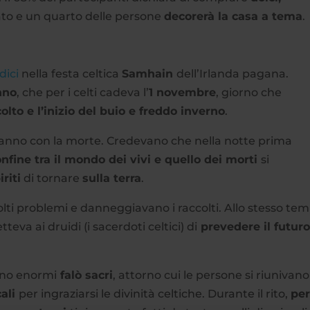
to e un quarto delle persone
decorerà la casa a tema
.
dici
nella festa celtica
Samhain
dell’Irlanda pagana.
nno
, che per i celti cadeva l’
1 novembre
, giorno che
colto e l’inizio del buio e freddo inverno
.
l’anno con la morte. Credevano che nella notte prima
nfine tra il mondo dei vivi e quello dei morti
si
iriti
di tornare
sulla terra
.
molti problemi e danneggiavano i raccolti. Allo stesso te
teva ai druidi (i sacerdoti celtici) di
prevedere il futur
ano enormi
falò sacri
, attorno cui le persone si riunivano
cali
per ingraziarsi le divinità celtiche. Durante il rito,
pe