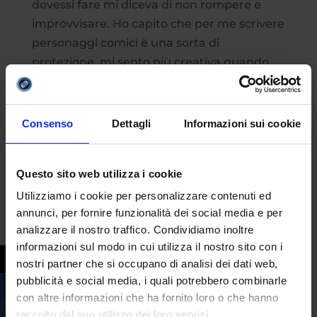
dovessi fare mi diceva di non rompere e
improvvisare. Ho capito che per me scrivere
personaggi comici è una sorta di
protezione, mi sento più creativa quando
posso esagerare…”.
Romantiche
esce il 23 febbraio in tutti i
Consenso
Dettagli
Informazioni sui cookie
cinema.
Questo sito web utilizza i cookie
Utilizziamo i cookie per personalizzare contenuti ed
annunci, per fornire funzionalità dei social media e per
analizzare il nostro traffico. Condividiamo inoltre
informazioni sul modo in cui utilizza il nostro sito con i
nostri partner che si occupano di analisi dei dati web,
pubblicità e social media, i quali potrebbero combinarle
con altre informazioni che ha fornito loro o che hanno
raccolto dal suo utilizzo dei loro servizi.