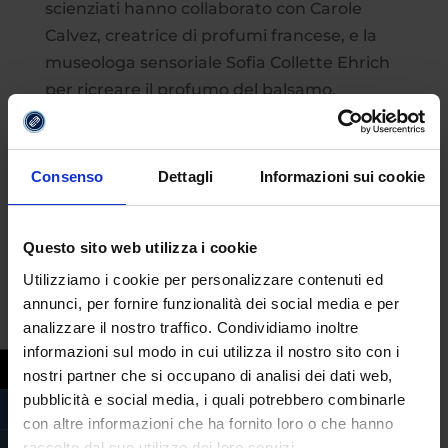
scienziati hanno collaborato con Carole
Calvez, creatrice di profumi francese, e la
museologa sensoriale Sofia Collette Ehrich
per ricreare il profumo del balsamo,
soprannominato “
il profumo della vita
eterna
”.
Consenso
Dettagli
Informazioni sui cookie
Per offrire un’esperienza più coinvolgente e
per renderlo più accessibile alle persone
ipovedenti, il profumo della vita eterna sarà
Questo sito web utilizza i cookie
esposto in una mostra sull’antico Egitto
Utilizziamo i cookie per personalizzare contenuti ed
presso il
Museo Moesgård di Aarhus
,
annunci, per fornire funzionalità dei social media e per
Danimarca, che aprirà ad ottobre.
analizzare il nostro traffico. Condividiamo inoltre
informazioni sul modo in cui utilizza il nostro sito con i
“Il profumo offre un legame unico e
nostri partner che si occupano di analisi dei dati web,
viscerale con il passato, evocando una sorta
pubblicità e social media, i quali potrebbero combinarle
di viaggio nel tempo che è intimo ed
con altre informazioni che ha fornito loro o che hanno
evocativo”, ha detto Huber.
raccolto dal suo utilizzo dei loro servizi.