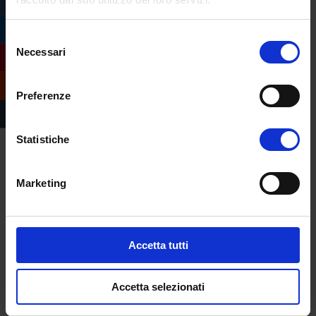
“Reintroducendo questo antico aroma,
intendiamo colmare il divario tra il passato e
Selezione
Necessari
del
il presente, consentendo ai visitatori di
consenso
‘respirare’ davvero un frammento di
antichità”.
Preferenze
Statistiche
antico Egitto
,
archeologia
,
profumo
,
ricerca
Marketing
Accetta tutti
Accetta selezionati