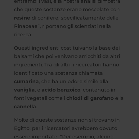
entrambi i vasi, e la nostra analisi dimostra
che queste sostanze erano mescolate con
resine
di conifere, specificatamente delle
Pinaceae”, riportano gli scienziati nella
ricerca.
Questi ingredienti costituivano la base dei
balsami che poi venivano arricchiti da altri
ingredienti. Tra gli altri, i ricercatori hanno
identificato una sostanza chiamata
cumarina
, che ha un odore simile alla
vaniglia
, e
acido benzoico
, contenuto in
fonti vegetali come i
chiodi di garofano
e la
cannella
.
Molte di queste sostanze non si trovano in
Egitto: per i ricercatori avrebbero dovuto
essere importate. “Per esempio, alcune