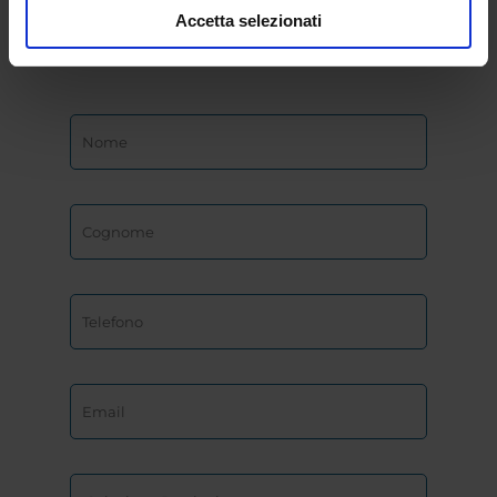
eCampus
Accetta selezionati