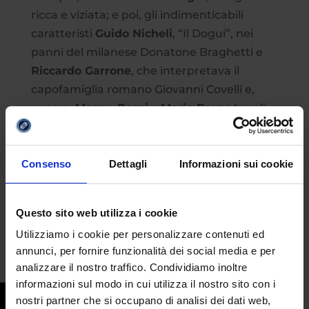
ricca e viziata; e poi, gli indimenticabili
caratteristi
Guido Nicheli
, “Il Dogui”, nei
panni del milanese Donatone Braghetti e
Riccardo Garrone
, che interpretava il
capofamiglia romano Giovanni Covelli e,
ancora,
Moana Pozzi
e
Mario Brega
tra gli
altri.
Vacanze di Natale
è in streaming su
Consenso
Dettagli
Informazioni sui cookie
Paramount+ dal 7 dicembre al 17 gennaio.
Questo sito web utilizza i cookie
cinepanettone
,
paramount+
Utilizziamo i cookie per personalizzare contenuti ed
annunci, per fornire funzionalità dei social media e per
analizzare il nostro traffico. Condividiamo inoltre
informazioni sul modo in cui utilizza il nostro sito con i
nostri partner che si occupano di analisi dei dati web,