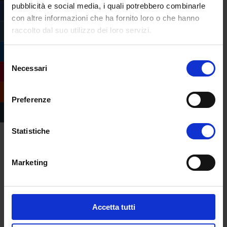
pubblicità e social media, i quali potrebbero combinarle
con altre informazioni che ha fornito loro o che hanno
raccolto dal suo utilizzo dei loro servizi.
Selezione
Necessari
del
consenso
Preferenze
Statistiche
Marketing
Compila il form e
richiedi informazioni
sull’offerta formativa
Accetta tutti
dell’Università