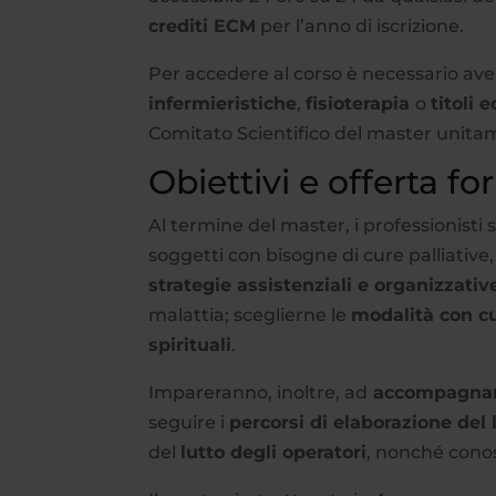
crediti ECM
per l’anno di iscrizione.
Per accedere al corso è necessario av
infermieristiche
,
fisioterapia
o
titoli 
Comitato Scientifico del master unitam
Obiettivi e offerta f
Al termine del master, i professionisti
soggetti con bisogne di cure palliative
strategie assistenziali e organizzati
malattia; sceglierne le
modalità con cui
spirituali
.
Impareranno, inoltre, ad
accompagnare
seguire i
percorsi di elaborazione del 
del
lutto degli operatori
, nonché cono