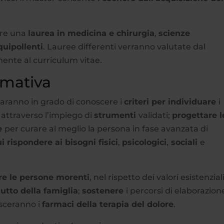
ere una
laurea in medicina e chirurgia
,
scienze
equipollenti
. Lauree differenti verranno valutate dal
ente al curriculum vitae.
ormativa
 saranno in grado di conoscere i
criteri per individuare
i
, attraverso l’impiego di
strumenti
validati;
progettare l
ve
per curare al meglio la persona in fase avanzata di
 rispondere ai bisogni fisici
,
psicologici
,
sociali
e
 le persone morenti
, nel rispetto dei valori esistenziali
lutto della famiglia
;
sostenere
i percorsi di elaborazion
sceranno i
farmaci della terapia del dolore
.