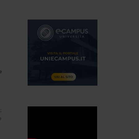
e
;
e