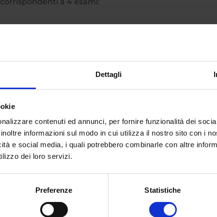
corrispondenti a 4 esami:
U
Dettagli
il proprio percorso con un
tirocinio formativo
presso s
ookie
nalizzare contenuti ed annunci, per fornire funzionalità dei socia
del master in
Gestione delle cure palliative e della terap
inoltre informazioni sul modo in cui utilizza il nostro sito con i 
azioni
clicca qui
.
icità e social media, i quali potrebbero combinarle con altre inform
lizzo dei loro servizi.
i
Preferenze
Statistiche