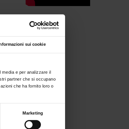
Informazioni sui cookie
edi
l media e per analizzare il
ia
nostri partner che si occupano
azioni che ha fornito loro o
Marketing