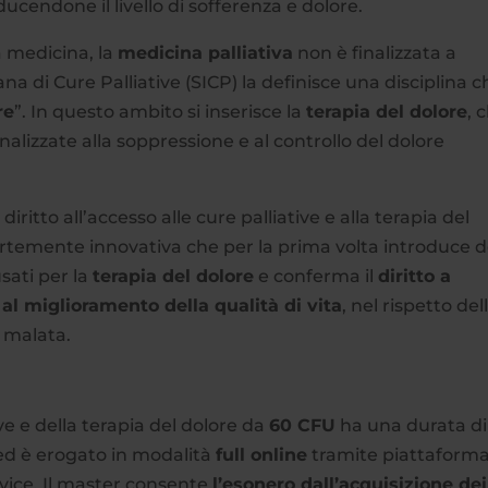
iducendone il livello di sofferenza e dolore.
a medicina, la
medicina palliativa
non è finalizzata a
ana di Cure Palliative (SICP) la definisce una disciplina 
re
”. In questo ambito si inserisce la
terapia del dolore
, 
nalizzate alla soppressione e al controllo del dolore
iritto all’accesso alle cure palliative e alla terapia del
ortemente innovativa che per la prima volta introduce d
sati per la
terapia del dolore
e conferma il
diritto a
 al miglioramento della qualità di vita
, nel rispetto del
 malata.
ive e della terapia del dolore da
60 CFU
ha una durata di
 ed è erogato in modalità
full online
tramite piattaform
evice. Il master consente
l’esonero dall’acquisizione dei