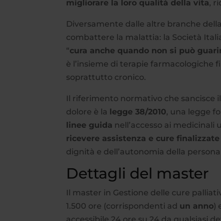
migliorare la loro qualità della vita
, r
Diversamente dalle altre branche dell
combattere la malattia: la Società Itali
“
cura anche quando non si può guari
è l’insieme di terapie farmacologiche fi
soprattutto cronico.
Il riferimento normativo che sancisce il d
dolore è la
legge 38/2010
, una legge f
linee guida
nell’accesso ai medicinali u
ricevere assistenza e cure finalizzate
dignità e dell’autonomia della persona
Dettagli del master
Il master in Gestione delle cure palliat
1.500 ore (corrispondenti ad
un anno
)
accessibile 24 ore su 24 da qualsiasi d