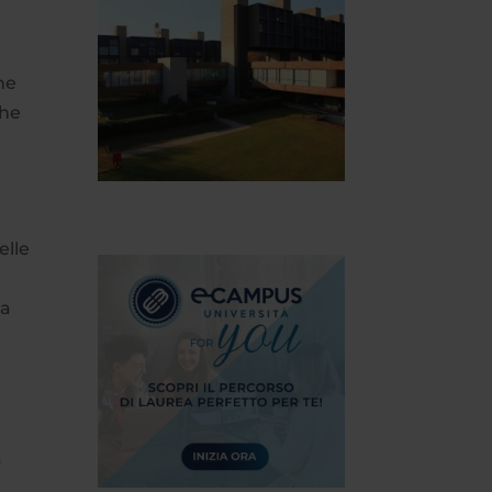
che
che
elle
la
a