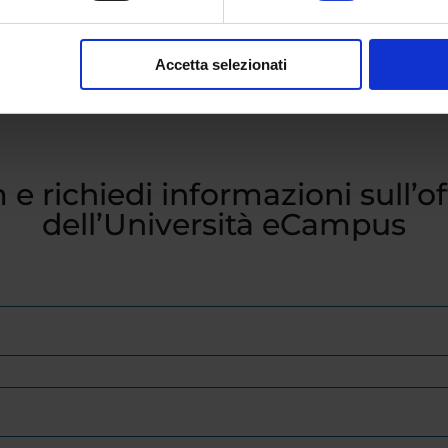
Accetta selezionati
 e richiedi informazioni sull’o
dell’Università eCampus