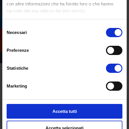
con altre informazioni che ha fornito loro o che hanno
raccolto dal suo utilizzo dei loro servizi.
Selezione
Necessari
del
consenso
Preferenze
Statistiche
Compila il form e
Marketing
richiedi informazioni
sull’offerta formativa
dell’Università
Accetta tutti
eCampus
Accetta selezionati