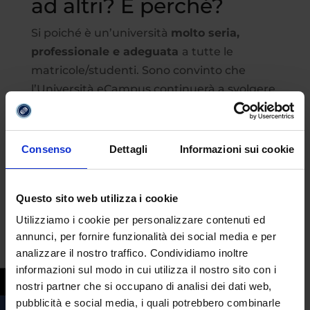
ad altri? E perché?
Si poiché è un’università
molto seria,
professionale e adeguata
a tutte le
matricole/studenti. Sono convinto che
l’Università eCampus continuerà a svolgere
un ruolo fondamentale nella formazione di
studenti come me, fornendo un’istruzione
di qualità e preparandoci per il futuro.
Consenso
Dettagli
Informazioni sui cookie
criminologia
,
dicono di noi
,
laurea triennale
Questo sito web utilizza i cookie
Utilizziamo i cookie per personalizzare contenuti ed
annunci, per fornire funzionalità dei social media e per
analizzare il nostro traffico. Condividiamo inoltre
informazioni sul modo in cui utilizza il nostro sito con i
nostri partner che si occupano di analisi dei dati web,
pubblicità e social media, i quali potrebbero combinarle