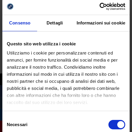
sociale)
› il
settore bancario e della finanza
(banche, assicurazioni, operatori del
Consenso
Dettagli
Informazioni sui cookie
mercato finanziario, istituzioni finanziarie
internazionali)
Questo sito web utilizza i cookie
› i
centri studi di banche e società
finanziarie
e i centri di ricerca di
Utilizziamo i cookie per personalizzare contenuti ed
annunci, per fornire funzionalità dei social media e per
organizzazioni nazionali e internazionali
analizzare il nostro traffico. Condividiamo inoltre
› il
giornalismo
specializzato in campo
informazioni sul modo in cui utilizza il nostro sito con i
economicofinanziario
nostri partner che si occupano di analisi dei dati web,
› l’
insegnamento
, secondo le norme che
pubblicità e social media, i quali potrebbero combinarle
regolano l’accesso alla docenza
con altre informazioni che ha fornito loro o che hanno
raccolto dal suo utilizzo dei loro servizi.
Per visionare il programma completo della
laurea triennale in Start-up d’Impresa e
Selezione
Modelli di Business
e per avere maggiori
Necessari
del
informazioni compila il form qui sotto