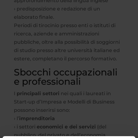
approfondimento della lingua inglese
› predisposizione e redazione di un
elaborato finale.
Periodi di tirocinio presso enti o istituti di
ricerca, aziende e amministrazioni
pubbliche, oltre alla possibilità di soggiorni
di studio presso altre università italiane ed
estere, completano il percorso formativo.
Sbocchi occupazionali
e professionali
I
principali settori
nei quali i laureati in
Start-up d’Impresa e Modelli di Business
possono inserirsi sono:
› l’
imprenditoria
› i settori
economici e dei servizi
(del
pubblico, del privato e dell’economia