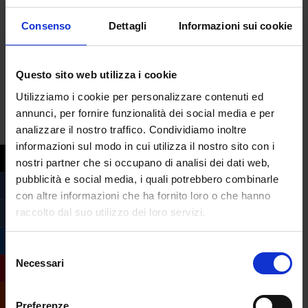
› esperto legale in imprese o enti pubblici;
Consenso
Dettagli
Informazioni sui cookie
›
analista e consulente d’impresa
nell’ambito giuridico, tributario ed
economico-finanziario;
Questo sito web utilizza i cookie
›
segretario amministrativo e tecnico degli
Utilizziamo i cookie per personalizzare contenuti ed
affari generali
;
annunci, per fornire funzionalità dei social media e per
›
tecnico dei servizi per l’impiego
;
analizzare il nostro traffico. Condividiamo inoltre
›
tecnico dei servizi giudiziari
.
informazioni sul modo in cui utilizza il nostro sito con i
nostri partner che si occupano di analisi dei dati web,
Per visionare il programma completo della
pubblicità e social media, i quali potrebbero combinarle
Laurea triennale in Servizi Giuridici –
con altre informazioni che ha fornito loro o che hanno
indirizzo consulente del Lavoro e Giurista
raccolto dal suo utilizzo dei loro servizi.
d’Impresa
e per avere maggiori
informazioni compila il form qui sotto
Selezione
Necessari
del
consenso
Preferenze