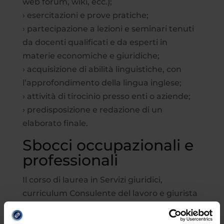
web forum, wiki, ecc.);
› esercitazioni e prove pratiche;
› partecipazione a lezioni e seminari tenuti
da docenti qualificati e da esperti in
materie economiche e giuridiche;
› acquisizione di abilità linguistiche, con
l’approfondimento della lingua inglese;
› attività di tirocinio presso enti o aziende;
› predisposizione e redazione di un
elaborato finale.
Sbocci occupazionali e
professionali
Il corso di laurea in Servizi giuridici,
curriculum Consulente del lavoro e giurista
d’impresa,
prepara alla professione di
:
›
consulente in ambito giuslavorativo
;