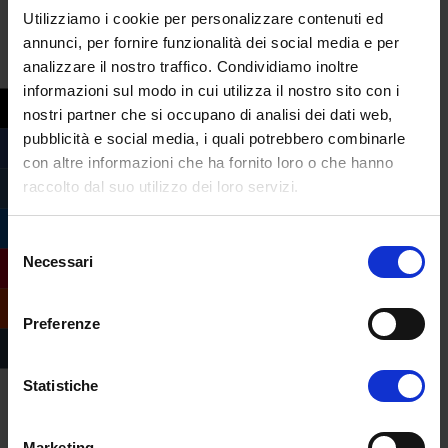
correla sicuramente al mio ruolo di
Utilizziamo i cookie per personalizzare contenuti ed
finanziere in quanto nelle Fiamme Gialle c’è
annunci, per fornire funzionalità dei social media e per
il reparto di Criminologia.
analizzare il nostro traffico. Condividiamo inoltre
informazioni sul modo in cui utilizza il nostro sito con i
Ma penso che lo studio in generale
nostri partner che si occupano di analisi dei dati web,
permette di raggiungere un livello mentale,
pubblicità e social media, i quali potrebbero combinarle
un
mindset
con altre informazioni che ha fornito loro o che hanno
molto importante sia
per lo studio
, ma
raccolto dal suo utilizzo dei loro servizi.
anche
per le gare
perché il mindset, la
concentrazione
, soprattutto il
focus
che
Selezione
Necessari
del
bisogna mantenere è sempre
alto
. Quindi
consenso
la Criminologia sicuramente mi sta
insegnando che il focus deve rimanere
Preferenze
sempre sul tutto, come nel mio sport del
resto.
Statistiche
C’è un consiglio che
Marketing