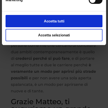
vorresti dare ai giovani
che, come te, cercano
di eccellere in più
ambiti
Accetta tutti
contemporaneamente?
Accetta selezionati
Il consiglio che do ai più giovani e alle
persone come me che cercano di conciliare
due ambiti contemporaneamente è quello
di
crederci perché si può fare
, e di portare
al meglio tutte e due le carriere perché
è
veramente un modo per aprirsi più strade
possibili
e per non avere una sola aperta
spalancata, è un modo per aprirsene di
nuove e di tante.
Grazie Matteo, ti