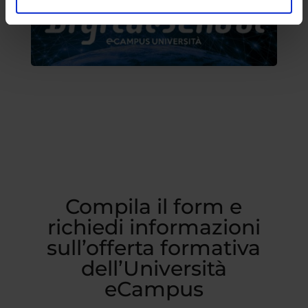
Compila il form e
richiedi informazioni
sull’offerta formativa
dell’Università
eCampus