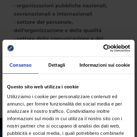
›
organizzazioni pubbliche nazionali,
sovranazionali e internazionali
›
settore del personale,
dell’organizzazione e della qualità
›
settore della comunicazione e del
marketing
(pubbliche relazioni, pubblicità,
marketing, comunicazione interna,
comunicazione sociale)
Consenso
Dettagli
Informazioni sui cookie
›
settore delle politiche sociali
(servizi ai
minori, anziani, immigrati, persone
Questo sito web utilizza i cookie
portatrici di handicap, persone con
dipendenze, servizi per la sicurezza)
Utilizziamo i cookie per personalizzare contenuti ed
annunci, per fornire funzionalità dei social media e per
›
settore dell’informazione
(giornalismo,
analizzare il nostro traffico. Condividiamo inoltre
televisione, nuovi media)
informazioni sul modo in cui utilizza il nostro sito con i
›
settore della formazione e
nostri partner che si occupano di analisi dei dati web,
dell’orientamento professionale
pubblicità e social media, i quali potrebbero combinarle