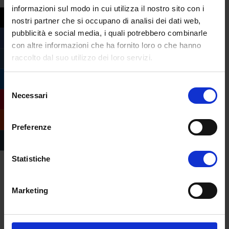
informazioni sul modo in cui utilizza il nostro sito con i
crea aggregazione tra gli studenti
nostri partner che si occupano di analisi dei dati web,
organizzando eventi».
pubblicità e social media, i quali potrebbero combinarle
Cosa consigli a chi
con altre informazioni che ha fornito loro o che hanno
raccolto dal suo utilizzo dei loro servizi.
pensa di
intraprendere il tuo
Selezione
stesso percorso di
Necessari
del
studi?
consenso
Preferenze
«Di non aspettarsi che la laurea in
psicologia gli consegni la comprensione
della mente umana o gli infonda il dono
Statistiche
dell’empatia. Queste sono virtù che una
persona, se li possiede come doni di natura,
Marketing
può forgiare attraverso gli studi. Ma è
necessario che il terreno sia fertile».