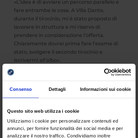
«L’idea è di avviare un percorso parallelo e
fare entrambe le cose. A Villa Dante,
durante il tirocinio, mi è stato proposto di
lavorare in struttura e mi riservo di
prendere in considerazione l’offerta.
Chiaramente dovrei prima fare l’esame di
stato, svolgere il secondo tirocinio e
iscrivermi all’albo».
Perché hai scelto
eCampus?
Consenso
Dettagli
Informazioni sui cookie
«Mi piace il fatto che sia concepita, ancor
più che come facoltà, come comunità. Offre
Questo sito web utilizza i cookie
servizi importanti, funzionali alla formazione
dello studente e utili a mantenere viva in lui
Utilizziamo i cookie per personalizzare contenuti ed
la voglia di andare avanti; di non mollare.
annunci, per fornire funzionalità dei social media e per
analizzare il nostro traffico. Condividiamo inoltre
Apprezzo anche le iniziative dell’ateneo, che