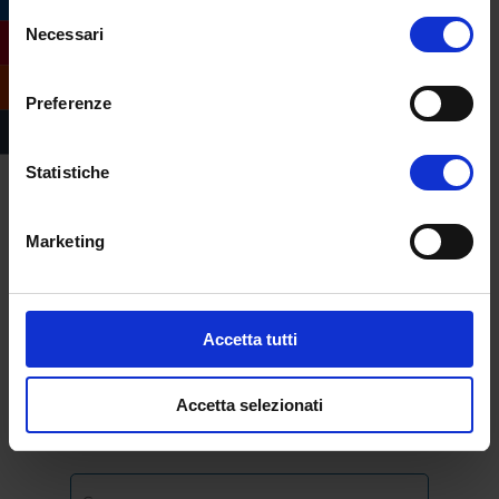
Selezione
Necessari
del
consenso
Preferenze
Compila il form e
Statistiche
richiedi informazioni
sull’offerta formativa
Marketing
dell’Università
eCampus
Accetta tutti
Accetta selezionati