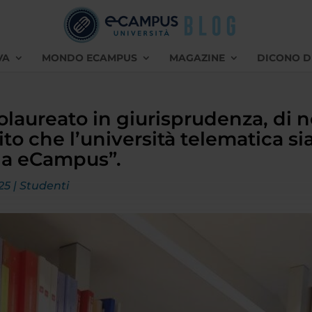
VA
MONDO ECAMPUS
MAGAZINE
DICONO D
laureato in giurisprudenza, di n
ito che l’università telematica si
0 a eCampus”.
25
|
Studenti