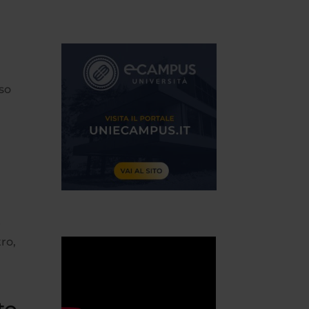
nso
e
ro,