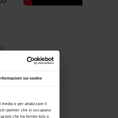
to
 a
Informazioni sui cookie
ofia
nt’è
l media e per analizzare il
nostri partner che si occupano
azioni che ha fornito loro o