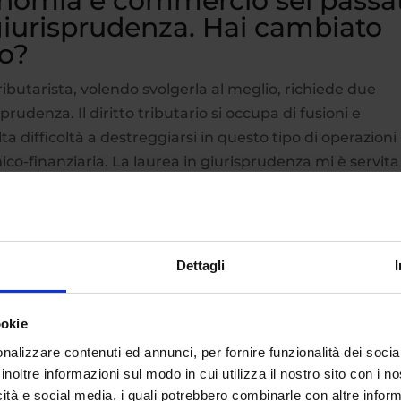
onomia e commercio sei passa
giurisprudenza. Hai cambiato
po?
ibutarista, volendo svolgerla al meglio, richiede due
rudenza. Il diritto tributario si occupa di fusioni e
a difficoltà a destreggiarsi in questo tipo di operazioni
o-finanziaria. La laurea in giurisprudenza mi è servita
 competenze, ecco».
ramma di eCampus all’altezza
?
Dettagli
to. Processuale penale, diritto privato comparato e filos
zato di più. Sia chiaro: non è stato tutto rose e fiori, ta
ookie
 è stato invece riconosciuto presso altri atenei. Vige il
nalizzare contenuti ed annunci, per fornire funzionalità dei socia
o un’università telematica; bene, sfatiamolo pure. Non è
inoltre informazioni sul modo in cui utilizza il nostro sito con i 
icità e social media, i quali potrebbero combinarle con altre inform