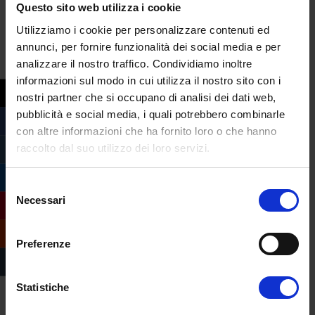
affidabile e sostenibile, in particolare nel
Questo sito web utilizza i cookie
settore Fashion and Beauty
, uno degli
Utilizziamo i cookie per personalizzare contenuti ed
ambiti con la maggiore domanda di
annunci, per fornire funzionalità dei social media e per
influencer marketing. Al giorno d’oggi in
analizzare il nostro traffico. Condividiamo inoltre
Italia la professione di influencer non è
informazioni sul modo in cui utilizza il nostro sito con i
ufficialmente regolamentata. Tuttavia, nel
nostri partner che si occupano di analisi dei dati web,
pubblicità e social media, i quali potrebbero combinarle
mondo anglosassone i blogger, gli
con altre informazioni che ha fornito loro o che hanno
instagramer, gli youtuber e gli influencer in
raccolto dal suo utilizzo dei loro servizi.
genere sono tra i professionisti più giovani e
richiesti da marchi commerciali e agenzie
Selezione
pubblicitarie. E questa realtà è arrivata con
Necessari
del
forza al nostro Paese. Il recente studio
consenso
Brandmanic del 2018 mostra che in soli due
Preferenze
anni c’è stato un aumento del 6,4% nel
numero di influencer che ricevono
compensi economici per il loro lavoro, sia
Statistiche
per pubblicazione che per pacchetto di