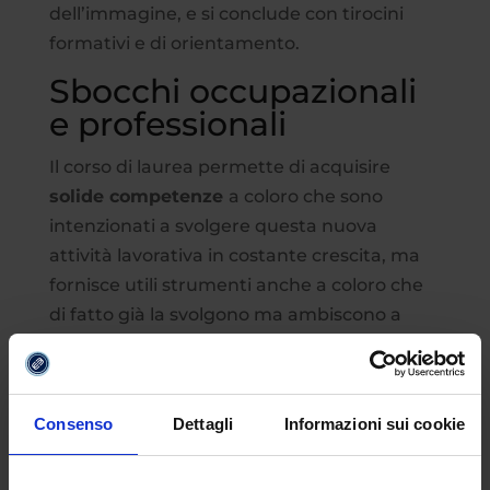
dell’immagine, e si conclude con tirocini
formativi e di orientamento.
Sbocchi occupazionali
e professionali
Il corso di laurea permette di acquisire
solide competenze
a coloro che sono
intenzionati a svolgere questa nuova
attività lavorativa in costante crescita, ma
fornisce utili strumenti anche a coloro che
di fatto già la svolgono ma ambiscono a
rafforzare le proprie conoscenze e/o
acquisire nuovi strumenti di lavoro. La
preparazione offerta da questo curriculum,
Consenso
Dettagli
Informazioni sui cookie
seria e rigorosa, consentirà all’influencer di
svolgere nel tempo un’attività professionale