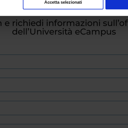
Accetta selezionati
 e richiedi informazioni sull’o
dell’Università eCampus