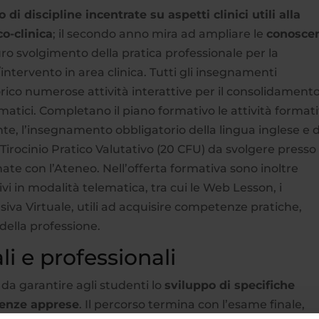
o di discipline incentrate su aspetti clinici utili alla
o-clinica
; il secondo anno mira ad ampliare le
conosce
ro svolgimento della pratica professionale per la
intervento in area clinica. Tutti gli insegnamenti
eorico numerose attività interattive per il consolidament
matici. Completano il piano formativo le attività format
ente, l’insegnamento obbligatorio della lingua inglese e d
 Tirocinio Pratico Valutativo (20 CFU) da svolgere presso
ate con l’Ateneo. Nell’offerta formativa sono inoltre
ativi in modalità telematica, tra cui le Web Lesson, i
nsiva Virtuale, utili ad acquisire competenze pratiche,
della professione.
i e professionali
 da garantire agli studenti lo
sviluppo di specifiche
cenze apprese
. Il percorso termina con l’esame finale,