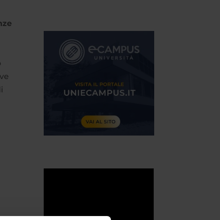
nze
o
ive
i