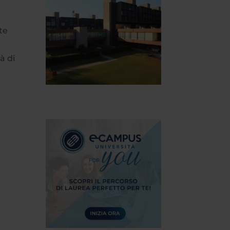
te
à di