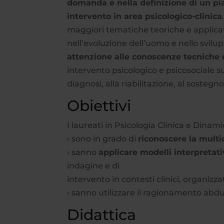
domanda e nella definizione di un pi
intervento in area psicologico-clinica
maggiori tematiche teoriche e applicativ
nell’evoluzione dell’uomo e nello svilup
attenzione alle conoscenze tecniche
intervento psicologico e psicosociale su
diagnosi, alla riabilitazione, al sostegn
Obiettivi
I laureati in Psicologia Clinica e Dinami
› sono in grado di
riconoscere la multi
› sanno
applicare modelli interpretat
indagine e di
intervento in contesti clinici, organizzat
› sanno utilizzare il ragionamento abdut
Didattica