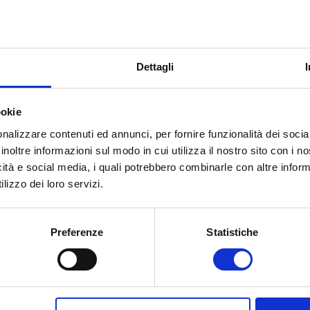
iva di cui all’articolo 1, comma 1 del Decreto
 che precede la discussione della tesi di laurea. Ciò
’Albo Professionale degli Psicologi e la possibilità di
imiti delle normative attualmente vigenti, oppure operare
Dettagli
o, sociale, organizzativo, formativo ed educativo
. La
, inoltre, il proseguimento degli studi a un livello
ookie
 Scuole di Specializzazione in Psicoterapia).
nalizzare contenuti ed annunci, per fornire funzionalità dei socia
ella laurea magistrale in
Psicologia – indirizzo Psicologi
inoltre informazioni sul modo in cui utilizza il nostro sito con i 
 informazioni compila il form qui sotto
icità e social media, i quali potrebbero combinarle con altre inform
lizzo dei loro servizi.
Preferenze
Statistiche