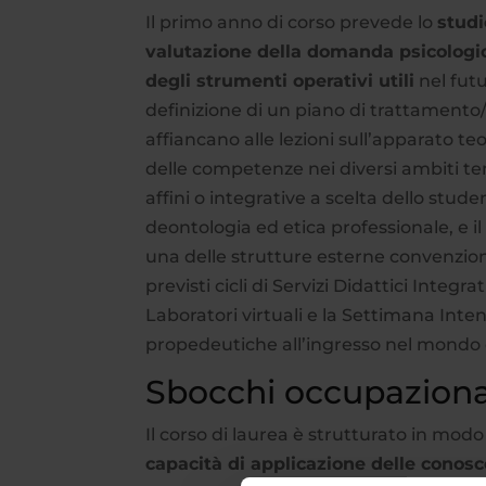
Il primo anno di corso prevede lo
studi
valutazione della domanda psicologic
degli strumenti operativi utili
nel futu
definizione di un piano di trattamento/
affiancano alle lezioni sull’apparato t
delle competenze nei diversi ambiti te
affini o integrative a scelta dello stud
deontologia ed etica professionale, e il
una delle strutture esterne convenzion
previsti cicli di Servizi Didattici Integr
Laboratori virtuali e la Settimana Inte
propedeutiche all’ingresso nel mondo 
Sbocchi occupazional
Il corso di laurea è strutturato in modo
capacità di applicazione delle conos