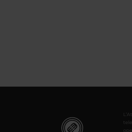
L’A
tel
ope