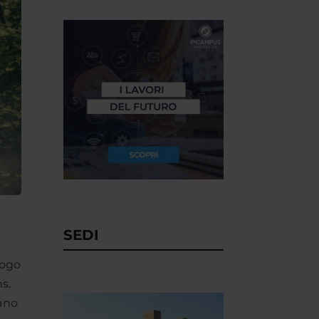
SEDI
uogo
ns.
iano