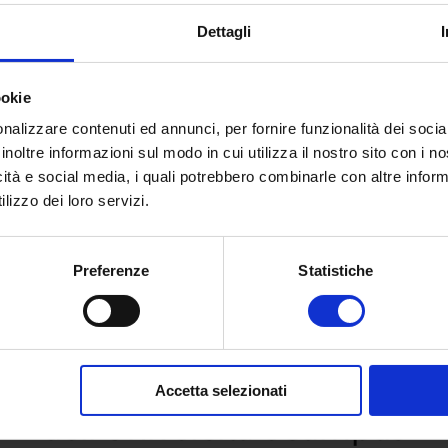
Dettagli
ookie
nalizzare contenuti ed annunci, per fornire funzionalità dei socia
inoltre informazioni sul modo in cui utilizza il nostro sito con i 
icità e social media, i quali potrebbero combinarle con altre inform
lizzo dei loro servizi.
Preferenze
Statistiche
 e richiedi informazioni sull’o
Accetta selezionati
dell’Università eCampus