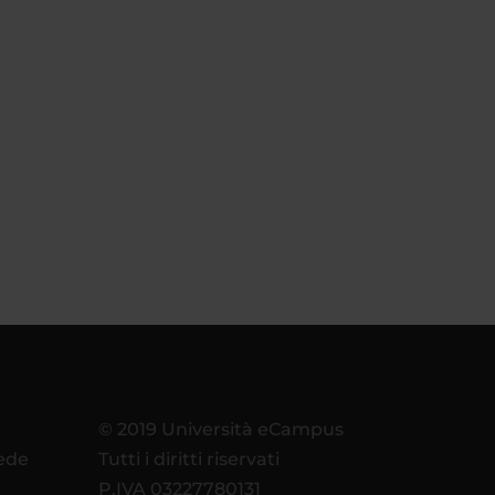
© 2019 Università eCampus
sede
Tutti i diritti riservati
P.IVA 03227780131