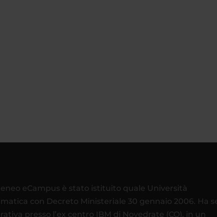
teneo eCampus è stato istituito quale Università
ematica con Decreto Ministeriale 30 gennaio 2006. Ha 
rativa presso l’ex centro IBM di Novedrate (CO), in un