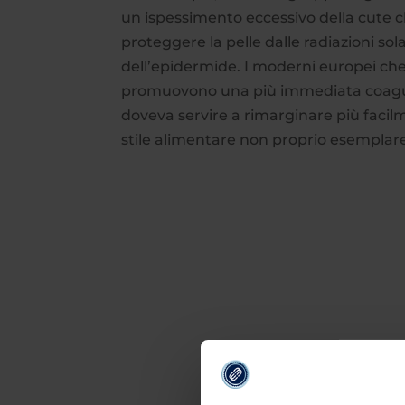
un ispessimento eccessivo della cute c
proteggere la pelle dalle radiazioni so
dell’epidermide. I moderni europei che
promuovono una più immediata coagula
doveva servire a rimarginare più facil
stile alimentare non proprio esemplare,