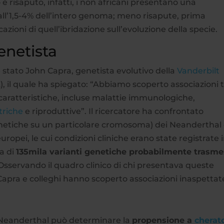
o è risaputo, infatti, i non africani presentano una
ll’1,5-4% dell’intero genoma; meno risapute, prima
azioni di quell’ibridazione sull’evoluzione della specie.
enetista
è stato John Capra, genetista evolutivo della
Vanderbilt
, il quale ha spiegato: “Abbiamo scoperto associazioni tr
caratteristiche, incluse malattie immunologiche,
triche
e riproduttive”. Il ricercatore ha confrontato
genetiche su un particolare cromosoma) dei Neanderthal
europei, le cui condizioni cliniche erano state registrate 
ta di
135mila varianti genetiche probabilmente trasm
 Osservando il quadro clinico di chi presentava queste
 Capra e colleghi hanno scoperto associazioni inaspettat
 Neanderthal può determinare la
propensione a
cherat