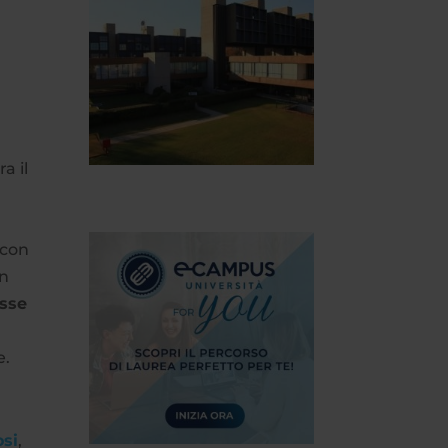
a il
 con
in
esse
e.
osi
,