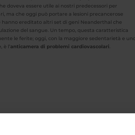
he doveva essere utile ai nostri predecessori per
lari, ma che oggi può portare a lesioni precancerose
 hanno ereditato altri set di geni Neanderthal che
zione del sangue. Un tempo, questa caratteristica
mente le ferite; oggi, con la maggiore sedentarietà e un
 è l’
anticamera di problemi cardiovascolari
.