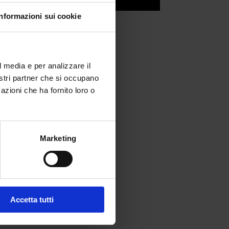
Informazioni sui cookie
l media e per analizzare il
nostri partner che si occupano
azioni che ha fornito loro o
Marketing
fferta formativa
Accetta tutti