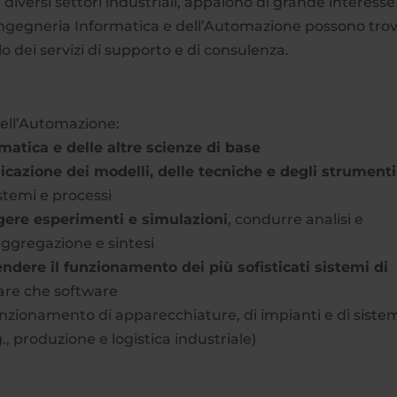
diversi settori industriali, appaiono di grande interesse
n Ingegneria Informatica e dell’Automazione possono tro
o dei servizi di supporto e di consulenza.
dell’Automazione:
matica e delle altre scienze di base
icazione dei modelli, delle tecniche e degli strumenti
stemi e processi
gere esperimenti e simulazioni
, condurre analisi e
i aggregazione e sintesi
dere il funzionamento dei più sofisticati sistemi di
ware che software
nzionamento di apparecchiature, di impianti e di sistem
, produzione e logistica industriale)