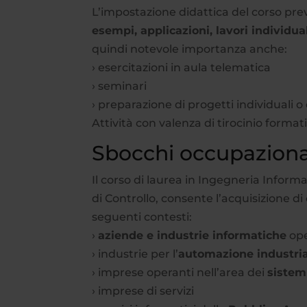
L’impostazione didattica del corso pr
esempi, applicazioni, lavori individua
quindi notevole importanza anche:
› esercitazioni in aula telematica
› seminari
› preparazione di progetti individuali 
Attività con valenza di tirocinio form
Sbocchi occupazional
Il corso di laurea in Ingegneria Inform
di Controllo, consente l’acquisizione d
seguenti contesti:
›
aziende e industrie informatiche
ope
› industrie per l’
automazione industri
› imprese operanti nell’area dei
sistemi
› imprese di servizi