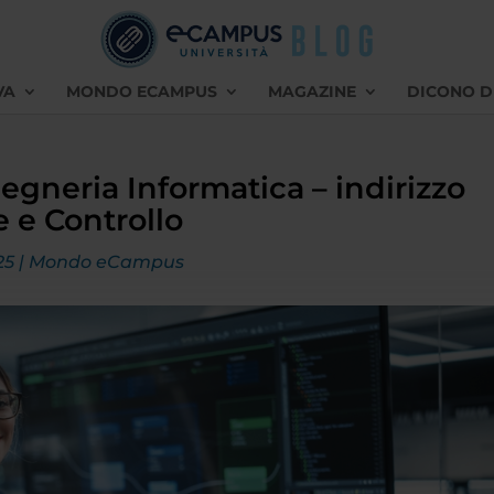
VA
MONDO ECAMPUS
MAGAZINE
DICONO D
egneria Informatica – indirizzo
e e Controllo
25
|
Mondo eCampus