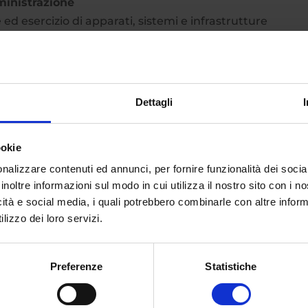
inistrazione
ed esercizio di apparati, sistemi e infrastrutture
 delle informazioni e la loro utilizzazione in applicazioni
niche,
spaziali
, chimiche, aeronautiche in cui sono
 e di realizzazione di architetture complesse, di sistem
Dettagli
per l’automazione che integrino componenti informatici,
uazione
ookie
 per la produzione, l’installazione, il collaudo, la
nalizzare contenuti ed annunci, per fornire funzionalità dei socia
, linee e reparti di produzione e sistemi complessi
inoltre informazioni sul modo in cui utilizza il nostro sito con i 
lla laurea triennale in
Ingegneria Informatica e
icità e social media, i quali potrebbero combinarle con altre inform
ell’Automazione e Controllo
e per avere maggiori
lizzo dei loro servizi.
Preferenze
Statistiche