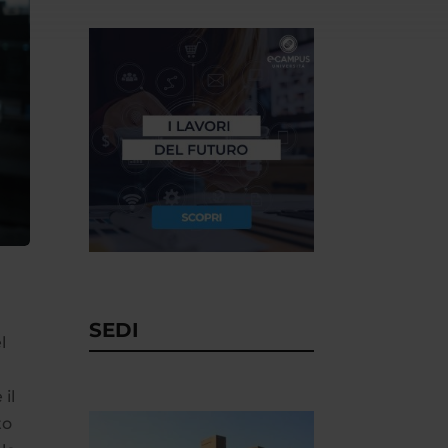
SEDI
l
 il
to