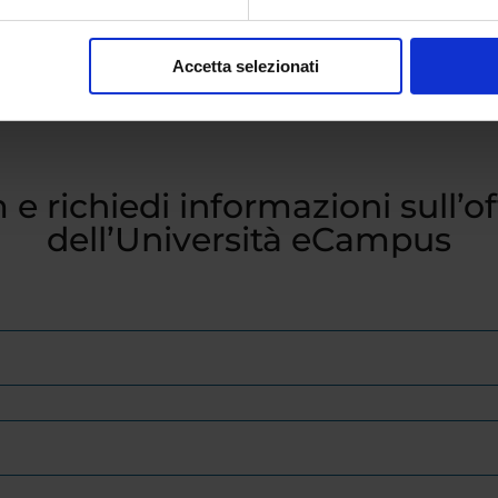
Accetta selezionati
 e richiedi informazioni sull’o
dell’Università eCampus