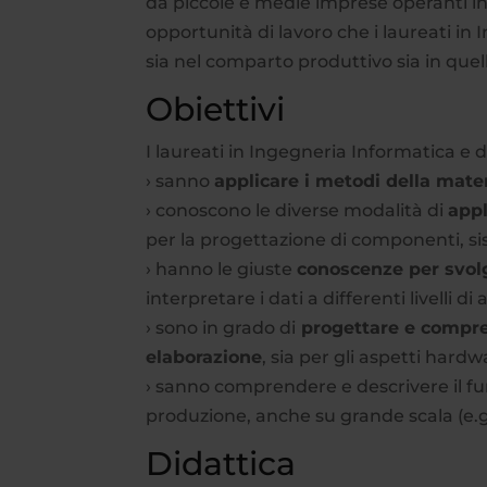
da piccole e medie imprese operanti in 
opportunità di lavoro che i laureati i
sia nel comparto produttivo sia in quell
Obiettivi
I laureati in Ingegneria Informatica e 
› sanno
applicare i metodi della mate
› conoscono le diverse modalità di
appl
per la progettazione di componenti, si
› hanno le giuste
conoscenze per svol
interpretare i dati a differenti livelli d
› sono in grado di
progettare e compren
elaborazione
, sia per gli aspetti hard
› sanno comprendere e descrivere il fu
produzione, anche su grande scala (e.g.
Didattica