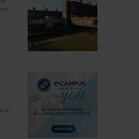
 le
vare
i di