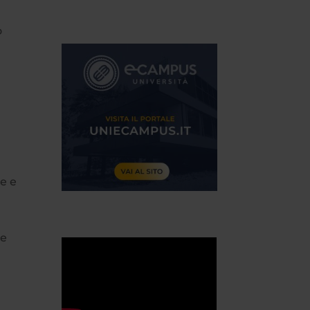
o
ne e
re