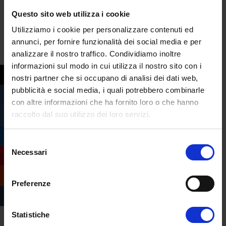
trattamento fisioterapico e avviare
Questo sito web utilizza i cookie
una
collaborazione sinergica
con altre
Utilizziamo i cookie per personalizzare contenuti ed
figure sanitarie
.
annunci, per fornire funzionalità dei social media e per
analizzare il nostro traffico. Condividiamo inoltre
Per visionare il programma completo del
informazioni sul modo in cui utilizza il nostro sito con i
master
Terapia manuale e fisioterapia
nostri partner che si occupano di analisi dei dati web,
muscoloscheletrica
e per avere maggiori
pubblicità e social media, i quali potrebbero combinarle
informazioni
clicca qui
.
con altre informazioni che ha fornito loro o che hanno
raccolto dal suo utilizzo dei loro servizi.
Selezione
Necessari
del
consenso
Preferenze
Statistiche