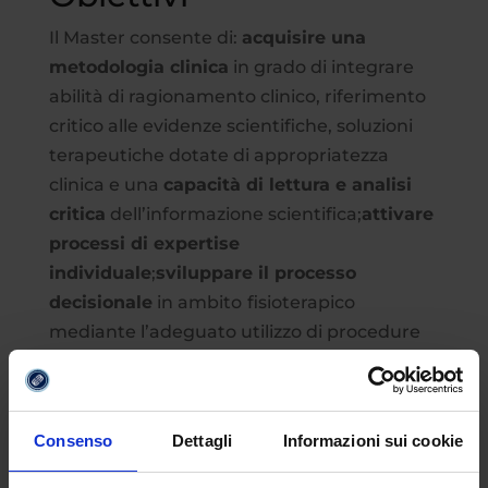
Il Master consente di:
acquisire una
metodologia clinica
in grado di integrare
abilità di ragionamento clinico, riferimento
critico alle evidenze scientifiche, soluzioni
terapeutiche dotate di appropriatezza
clinica e una
capacità di lettura e analisi
critica
dell’informazione scientifica;
attivare
processi di expertise
individuale
;
sviluppare il processo
decisionale
in ambito
fisioterapico
mediante l’adeguato utilizzo di procedure
cliniche per l’esame soggettivo e fisico del
paziente, la valutazione dei dati clinici
rilevanti, la rilevazione dei risultati
Consenso
Dettagli
Informazioni sui cookie
attraverso la scelta di idonee
misure di
outcome; riconoscere i limiti del