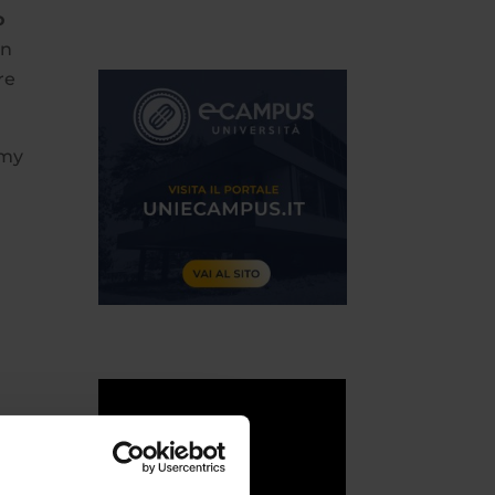
o
in
re
omy