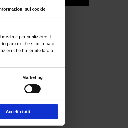
Informazioni sui cookie
l media e per analizzare il
nostri partner che si occupano
azioni che ha fornito loro o
Marketing
fferta formativa
Accetta tutti