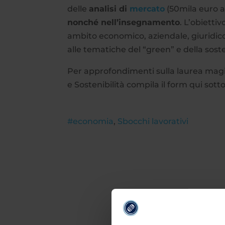
delle
analisi di
mercato
(50mila euro a
nonché nell’insegnamento
. L’obietti
ambito economico, aziendale, giuridic
alle tematiche del “green” e della soste
Per approfondimenti sulla laurea magi
e Sostenibilità compila il form qui sott
#economia
,
Sbocchi lavorativi