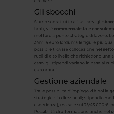
circolare.
Gli sbocchi
Siamo soprattutto a illustrarvi gli
sbocc
tanti, vi è
commercialista e consulent
mettere a punto strategie di lavoro. L
34mila euro lordi, ma le figure più qua
possibile trovare collocazione nel
setto
ruoli di alto livello che richiedono un
caso, gli stipendi variano in base al r
euro annui.
Gestione aziendale
Tra le possibilità d’impiego vi è poi la
ge
strategici sia direzionali; stipendio me
esperienza), ma sale sui 35/45.000 € l
Possibilità di affermazione anche nel
s