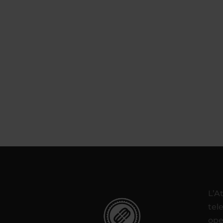
L’A
tel
ope