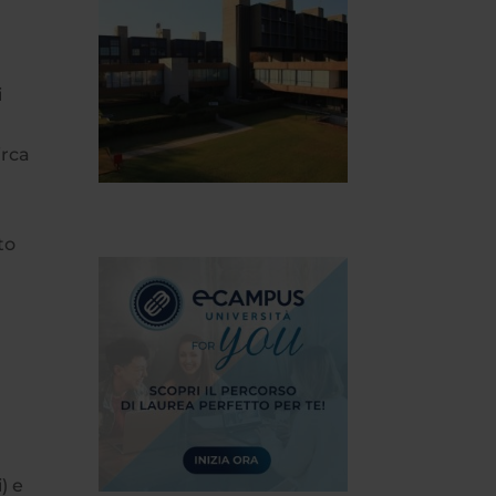
i
irca
to
a
) e