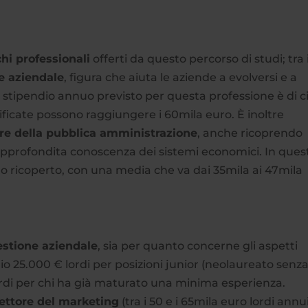
hi professionali
offerti da questo percorso di studi; tra 
e aziendale
, figura che aiuta le aziende a evolversi e a
o stipendio annuo previsto per questa professione è di c
lificate possono raggiungere i 60mila euro. È inoltre
re della pubblica amministrazione
, anche ricoprendo
a approfondita conoscenza dei sistemi economici. In ques
uolo ricoperto, con una media che va dai 35mila ai 47mila
stione aziendale
, sia per quanto concerne gli aspetti
dio 25.000 € lordi per posizioni junior (neolaureato senz
ordi per chi ha già maturato una minima esperienza.
ettore del marketing
(tra i 50 e i 65mila euro lordi annui