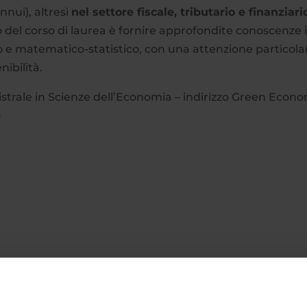
nnui), altresì
nel settore fiscale, tributario e finanziari
vo del corso di laurea è fornire approfondite conoscenze 
o e matematico-statistico, con una attenzione particola
nibilità.
strale in Scienze dell’Economia – indirizzo Green Econ
o