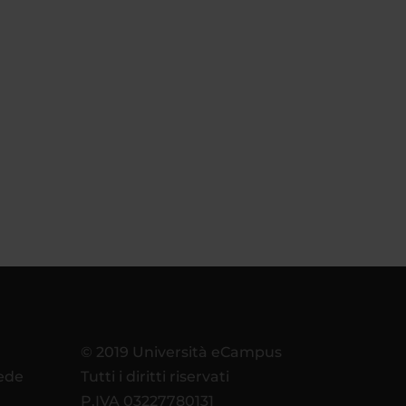
© 2019 Università eCampus
sede
Tutti i diritti riservati
P.IVA 03227780131