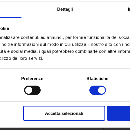
Dettagli
ookie
nalizzare contenuti ed annunci, per fornire funzionalità dei socia
inoltre informazioni sul modo in cui utilizza il nostro sito con i 
icità e social media, i quali potrebbero combinarle con altre inform
lizzo dei loro servizi.
Preferenze
Statistiche
 e richiedi informazioni sull’o
Accetta selezionati
dell’Università eCampus