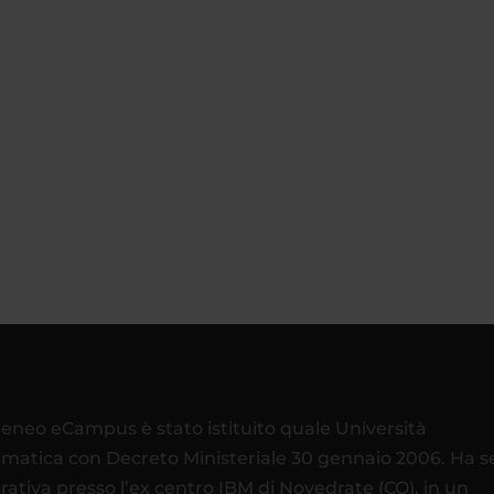
teneo eCampus è stato istituito quale Università
ematica con Decreto Ministeriale 30 gennaio 2006. Ha 
rativa presso l’ex centro IBM di Novedrate (CO), in un