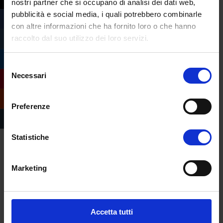
nostri partner che si occupano di analisi dei dati web,
Acquisire conoscenze approfondite
pubblicità e social media, i quali potrebbero combinarle
sulla
stesura di diete appropriate per le
con altre informazioni che ha fornito loro o che hanno
varie patologie
; Offrire migliori
servizi di
raccolto dal suo utilizzo dei loro servizi.
consulenza nutrizionale
ai pazienti;
Capacità di sviluppare il Networking.
Selezione
Necessari
del
Informati ora
consenso
Se vuoi ricevere
ulteriori dettagli
sul
Master
Preferenze
in
Nutrizione clinica e
applicata
dell’Università eCampus
compila
Statistiche
il form
, ti ricontatteremo al più presto.
Marketing
#master
,
#nutrizionista
Accetta tutti