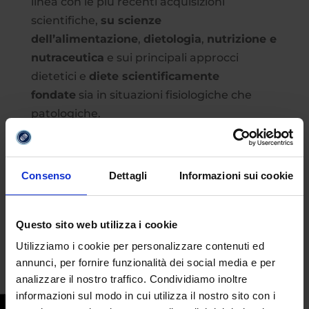
linea con le più recenti acquisizioni
scientifiche,
su scienze
dell’alimentazione
,
dietologia
,
nutrizione e
nutraceutica
e sui principali approcci
dietetici e
diete scientificamente
fondate
sia in situazioni fisiologiche che
patologiche.
Obiettivi
Il Master persegue i seguenti obiettivi:
Consenso
Dettagli
Informazioni sui cookie
Conoscere la
nutrizione clinica, enterale e
parenterale
e acquisire una comprensione
Questo sito web utilizza i cookie
più dettagliata delle relazioni tra dieta e
salute umana; Sviluppare competenze
Utilizziamo i cookie per personalizzare contenuti ed
annunci, per fornire funzionalità dei social media e per
avanzate nella
valutazione
analizzare il nostro traffico. Condividiamo inoltre
e
nel
trattamento delle condizioni legate
informazioni sul modo in cui utilizza il nostro sito con i
alla nutrizione
;