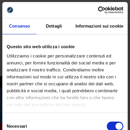
sull’importanza della lettura tradizionale.
“Dopo una prima fase di sensibilizzazione
ora passiamo all’azione”,
ha dichiarato
Consenso
Dettagli
Informazioni sui cookie
Cangini. “Le proposte di legge illustrate
oggi puntano a porre un argine contro
Questo sito web utilizza i cookie
quello che per molti è
il più grande
Utilizziamo i cookie per personalizzare contenuti ed
problema del nostro tempo: l’abuso di
annunci, per fornire funzionalità dei social media e per
dispositivi digitali
. Il fatto che i giovani
analizzare il nostro traffico. Condividiamo inoltre
scrivano sempre meno, ma digitino, e che
informazioni sul modo in cui utilizza il nostro sito con i
leggano ormai solo su schermi, li sta
nostri partner che si occupano di analisi dei dati web,
portando a una progressiva perdita delle
pubblicità e social media, i quali potrebbero combinarle
loro facoltà cognitive. Ben consapevoli delle
con altre informazioni che ha fornito loro o che hanno
grandi opportunità derivanti dal digitale,
raccolto dal suo utilizzo dei loro servizi.
che però va governato, riscoprendo carta e
penna non puntiamo a un ritorno al
Selezione
Necessari
passato, ma dare ai ragazzi gli strumenti
del