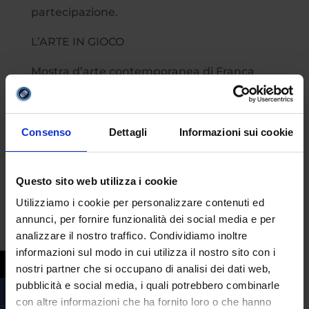
partecipazione.
L’ARTE IN GIOCO
Mostra d’arte contemporanea di Franca
Fabrizio
Periodo: dal 5 Giugno al 5 Luglio
Inaugurazione e conferenza 5 GIUGNO ore
Consenso
Dettagli
Informazioni sui cookie
18.30, sarà presente l’artista
Università eCampus, via Matera 18, Roma
Questo sito web utilizza i cookie
Ingresso libero: Lun./Ven. 8.30- 20.00; Sab.
8.30- 13.00
Utilizziamo i cookie per personalizzare contenuti ed
annunci, per fornire funzionalità dei social media e per
Web
www.uniecampus.it
; tel. 06 70 30 49
analizzare il nostro traffico. Condividiamo inoltre
49
informazioni sul modo in cui utilizza il nostro sito con i
nostri partner che si occupano di analisi dei dati web,
pubblicità e social media, i quali potrebbero combinarle
con altre informazioni che ha fornito loro o che hanno