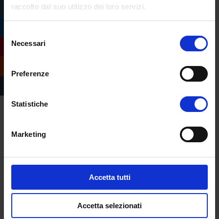
raccolto dal suo utilizzo dei loro servizi.
Selezione
Necessari
del
consenso
Preferenze
Franca Fabrizio,
Giochi intricati, acrilici su
cartoncino telato
, gesso, materiali poveri,
Statistiche
30×40 cm.2024
Marketing
Accetta tutti
Accetta selezionati