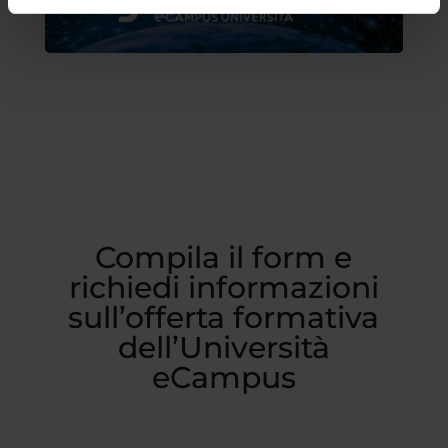
Compila il form e
richiedi informazioni
sull’offerta formativa
dell’Università
eCampus