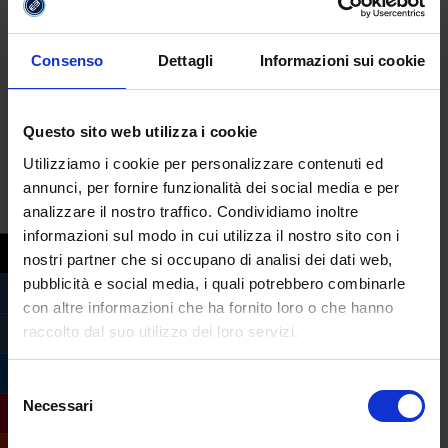
esempio Times New Roman, Arial o Calibri)
e usare
colori sobri
con un
contrasto
Consenso
Dettagli
Informazioni sui cookie
adeguato. Se si devono inserire tabelle,
grafici o immagini, è importante che siano
di
buona qualità
e
pertinenti
, per
Questo sito web utilizza i cookie
supportare visivamente il discorso senza
Utilizziamo i cookie per personalizzare contenuti ed
distrarre.
annunci, per fornire funzionalità dei social media e per
analizzare il nostro traffico. Condividiamo inoltre
Infine, oltre a programmi come PowerPoint
informazioni sul modo in cui utilizza il nostro sito con i
e Google Slides, online esistono diverse
nostri partner che si occupano di analisi dei dati web,
alternative gratuite e molto valide per
pubblicità e social media, i quali potrebbero combinarle
creare presentazioni efficaci e belle da
con altre informazioni che ha fornito loro o che hanno
vedere come Keynote (ideale per chi usa
raccolto dal suo utilizzo dei loro servizi.
Apple), Canva o Prezi.
Selezione
Necessari
del
consigli di studio
consenso