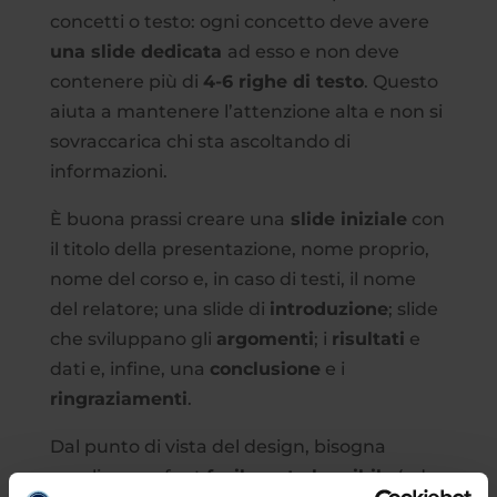
concetti o testo: ogni concetto deve avere
una slide dedicata
ad esso e non deve
contenere più di
4-6 righe di testo
. Questo
aiuta a mantenere l’attenzione alta e non si
sovraccarica chi sta ascoltando di
informazioni.
È buona prassi creare una
slide iniziale
con
il titolo della presentazione, nome proprio,
nome del corso e, in caso di testi, il nome
del relatore; una slide di
introduzione
; slide
che sviluppano gli
argomenti
; i
risultati
e
dati e, infine, una
conclusione
e i
ringraziamenti
.
Dal punto di vista del design, bisogna
scegliere un font
facilmente leggibile
(ad