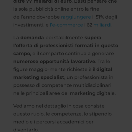
oltre 77 miliardi di euro
. Basti pensare che
la sola pubblicità online entro la fine
dell’anno dovrebbe
raggiungere
il 51% degli
investimenti, e
l’e-commerce
i 62
miliardi
.
La
domanda
poi stabilmente
supera
l’offerta di professionisti formati in questo
campo
, e il comparto continua a generare
numerose opportunità lavorative
. Tra le
figure maggiormente richieste è il
digital
marketing specialist
, un professionista in
possesso di competenze multidisciplinari
nelle principali aree del marketing digitale.
Vediamo nel dettaglio in cosa consiste
questo ruolo, le competenze, lo stipendio
medio e i percorsi accademici per
diventarlo.