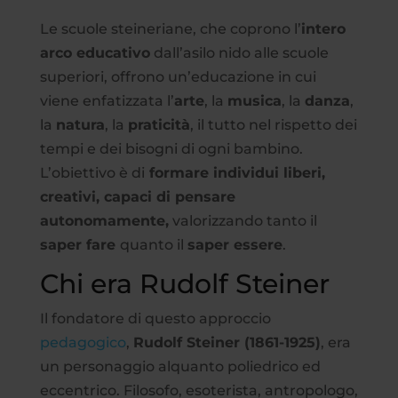
Le scuole steineriane, che coprono l’
intero
arco educativo
dall’asilo nido alle scuole
superiori, offrono un’educazione in cui
viene enfatizzata l’
arte
, la
musica
, la
danza
,
la
natura
, la
praticità
, il tutto nel rispetto dei
tempi e dei bisogni di ogni bambino.
L’obiettivo è di
formare individui liberi,
creativi, capaci di pensare
autonomamente,
valorizzando tanto il
saper fare
quanto il
saper essere
.
Chi era Rudolf Steiner
Il fondatore di questo approccio
pedagogico
,
Rudolf Steiner (1861-1925)
, era
un personaggio alquanto poliedrico ed
eccentrico. Filosofo, esoterista, antropologo,